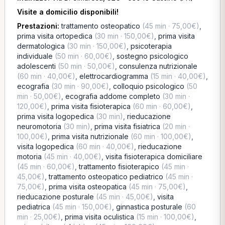
Visite a domicilio disponibili!
Prestazioni:
trattamento osteopatico
(45 min · 75,00€)
,
prima visita ortopedica
(30 min · 150,00€)
,
prima visita
dermatologica
(30 min · 150,00€)
,
psicoterapia
individuale
(50 min · 60,00€)
,
sostegno psicologico
adolescenti
(50 min · 50,00€)
,
consulenza nutrizionale
(60 min · 40,00€)
,
elettrocardiogramma
(15 min · 40,00€)
,
ecografia
(30 min · 90,00€)
,
colloquio psicologico
(50
min · 50,00€)
,
ecografia addome completo
(30 min ·
120,00€)
,
prima visita fisioterapica
(60 min · 60,00€)
,
prima visita logopedica
(30 min)
,
rieducazione
neuromotoria
(30 min)
,
prima visita fisiatrica
(20 min ·
100,00€)
,
prima visita nutrizionale
(60 min · 100,00€)
,
visita logopedica
(60 min · 40,00€)
,
rieducazione
motoria
(45 min · 40,00€)
,
visita fisioterapica domiciliare
(45 min · 60,00€)
,
trattamento fisioterapico
(45 min ·
45,00€)
,
trattamento osteopatico pediatrico
(45 min ·
75,00€)
,
prima visita osteopatica
(45 min · 75,00€)
,
rieducazione posturale
(45 min · 45,00€)
,
visita
pediatrica
(45 min · 150,00€)
,
ginnastica posturale
(60
min · 25,00€)
,
prima visita oculistica
(15 min · 100,00€)
,