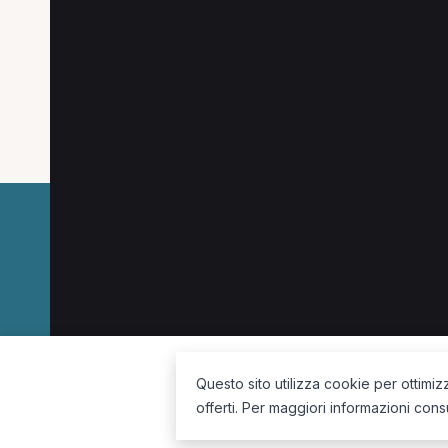
Altre specializzazioni spesso cercate a Cass
Pediatra a Cassino
Oculista a Cassino
Log
Nutrizionista a Cassino
La piattaforma per trovare il terapista giusto, vicino a te.
Questo sito utilizza cookie per ottimiz
offerti. Per maggiori informazioni cons
Seguici