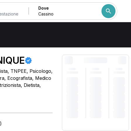
Dove
Come ordiniamo i risulta
NIQUE
dista, TNPEE, Psicologo,
ra, Ecografista, Medico
izionista, Dietista,
)