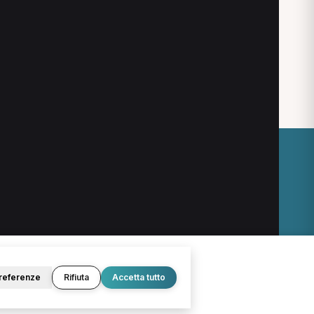
Fisiatra a Cassino
Fisioterapista a Cassino
O
LEGALE
Termini e condizioni
Privacy Policy
Cookie Policy
referenze
Rifiuta
Accetta tutto
© 2026 D.Lab S.r.l. — InBuoneMani