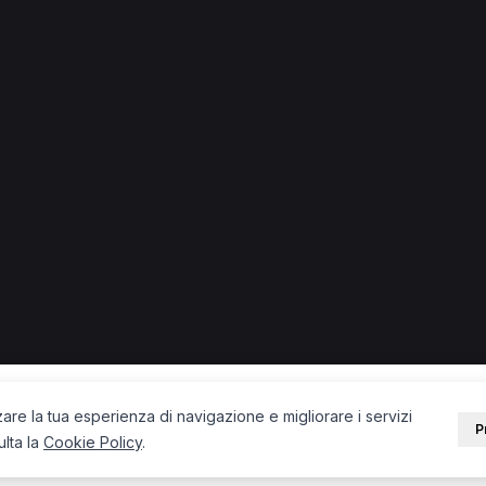
ino.
opedista a Cassino
Psicologo a Cassino
TNPEE a Cassino
PORTALE
SUPPORT
Sei un paziente?
Contatti
Sei un terapista?
Guide
Blog
zare la tua esperienza di navigazione e migliorare i servizi
P
ulta la
Cookie Policy
.