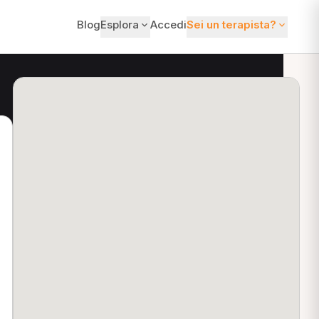
Blog
Esplora
Accedi
Sei un terapista?
ti?