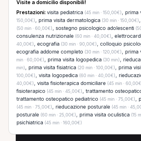
Visite a domicilio disponibili!
Prestazioni:
visita pediatrica
,
prima 
(45 min · 150,00€)
,
prima visita dermatologica
150,00€)
(30 min · 150,00€)
,
sostegno psicologico adolescenti
(50 min · 60,00€)
(50
consulenza nutrizionale
,
elettrocar
(60 min · 40,00€)
,
ecografia
,
colloquio psicolo
40,00€)
(30 min · 90,00€)
ecografia addome completo
,
prima v
(30 min · 120,00€)
,
prima visita logopedica
,
rieduc
min · 60,00€)
(30 min)
,
prima visita fisiatrica
,
prima visi
min)
(20 min · 100,00€)
,
visita logopedica
,
rieducaz
100,00€)
(60 min · 40,00€)
,
visita fisioterapica domiciliare
40,00€)
(45 min · 60,00€
fisioterapico
,
trattamento osteopatic
(45 min · 45,00€)
trattamento osteopatico pediatrico
,
p
(45 min · 75,00€)
,
rieducazione posturale
(45 min · 75,00€)
(45 min · 45,0
posturale
,
prima visita oculistica
(60 min · 25,00€)
(15 m
psichiatrica
(45 min · 160,00€)