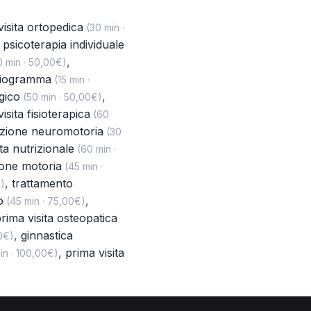
visita ortopedica
(30 min ·
,
psicoterapia individuale
,
 min · 50,00€)
diogramma
(15 min ·
gico
,
(50 min · 50,00€)
isita fisioterapica
(60
azione neuromotoria
(30
ta nutrizionale
(60 min ·
ione motoria
(45 min ·
,
trattamento
)
o
,
(45 min · 75,00€)
rima visita osteopatica
,
ginnastica
0€)
,
prima visita
in · 100,00€)