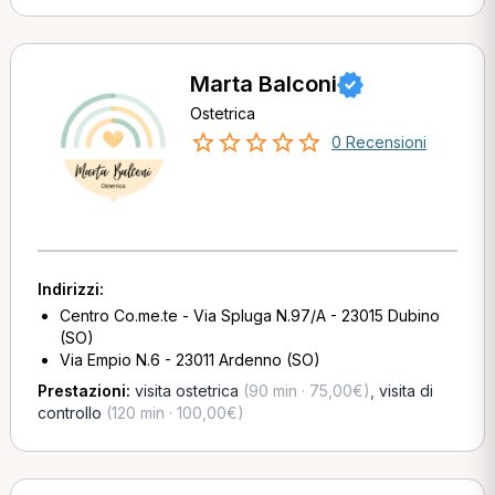
Marta Balconi
Ostetrica
0 Recensioni
Indirizzi:
Centro Co.me.te - Via Spluga N.97/A - 23015 Dubino
(SO)
Via Empio N.6 - 23011 Ardenno (SO)
Prestazioni:
visita ostetrica
(90 min · 75,00€)
,
visita di
controllo
(120 min · 100,00€)