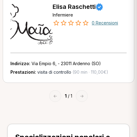
Elisa Raschetti
Infermiere
0 Recensioni
Indirizzo:
Via Empio 6, - 23011 Ardenno (SO)
Prestazioni:
visita di controllo
(90 min · 110,00€)
←
1
/ 1
→