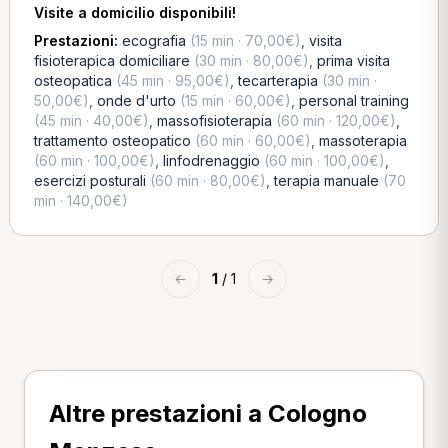
Visite a domicilio disponibili!
Prestazioni:
ecografia
(15 min · 70,00€)
,
visita
fisioterapica domiciliare
(30 min · 80,00€)
,
prima visita
osteopatica
(45 min · 95,00€)
,
tecarterapia
(30 min ·
50,00€)
,
onde d'urto
(15 min · 60,00€)
,
personal training
(45 min · 40,00€)
,
massofisioterapia
(60 min · 120,00€)
,
trattamento osteopatico
(60 min · 60,00€)
,
massoterapia
(60 min · 100,00€)
,
linfodrenaggio
(60 min · 100,00€)
,
esercizi posturali
(60 min · 80,00€)
,
terapia manuale
(70
min · 140,00€)
←
1
/ 1
→
Altre prestazioni a Cologno