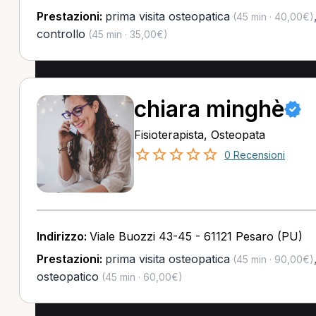
Prestazioni:
prima visita osteopatica
(45 min · 40,00€)
controllo
(45 min · 35,00€)
chiara minghè
Fisioterapista, Osteopata
0 Recensioni
Indirizzo:
Viale Buozzi 43-45 - 61121 Pesaro (PU)
Prestazioni:
prima visita osteopatica
(45 min · 90,00€)
osteopatico
(45 min · 60,00€)