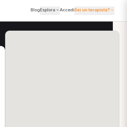
Blog
Esplora
Accedi
Sei un terapista?
ti?