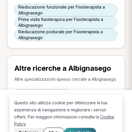
Rieducazione funzionale per Fisioterapista a
Albignasego
Prima visita fisioterapica per Fisioterapista a
Albignasego
Rieducazione posturale per Fisioterapista a
Albignasego
Altre ricerche a Albignasego
Altre specializzazioni spesso cercate a Albignasego.
Osteopata a Albignasego
Infermiere a Albignasego
Questo sito utilizza cookie per ottimizzare la tua
Operatore olistico a Albignasego
esperienza di navigazione e migliorare i servizi
Massofisioterapista a Albignasego
offerti. Per maggiori informazioni consulta la
Cookie
Chinesiologo a Albignasego
Policy
.