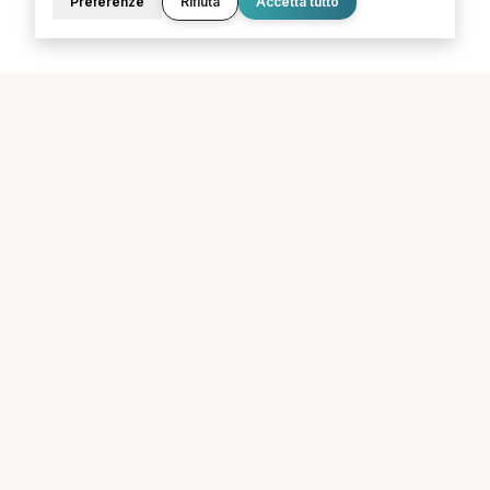
Preferenze
Rifiuta
Accetta tutto
La piattaforma per trovare il terapista giusto, vicino a te.
PORTALE
SUPPORTO
Sei un paziente?
Contatti
Sei un terapista?
Guide
Blog
LEGALE
Termini e condizioni
Privacy Policy
Cookie Policy