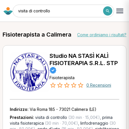
visita di controllo
Fisioterapista a Calimera
Come ordiniamo i risultati?
Studio NA STASÌ KALÌ
FISIOTERAPIA S.R.L. STP
Fisioterapista
0 Recensioni
Indirizzo:
Via Roma 185 - 73021 Calimera (LE)
Prestazioni:
visita di controllo
(30 min · 15,00€)
,
prima
visita fisioterapica
(30 min · 70,00€)
,
linfodrenaggio
(30
min · 50,00€)
,
onde d'urto
(15 min · 50,00€)
,
riabilitazione