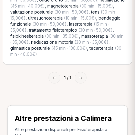
(45 min · 40,00€)
,
magnetoterapia
(30 min · 15,00€)
,
valutazione posturale
(30 min · 50,00€)
,
tens
(30 min ·
15,00€)
,
ultrasuonoterapia
(10 min · 15,00€)
,
bendaggio
funzionale
(30 min · 50,00€)
,
laserterapia
(15 min ·
35,00€)
,
trattamento fisioterapico
(30 min · 50,00€)
,
fisiokinesiterapia
(30 min · 35,00€)
,
massoterapia
(30 min
· 35,00€)
,
rieducazione motoria
(30 min · 35,00€)
,
ginnastica posturale
(45 min · 130,00€)
,
tecarterapia
(30
min · 40,00€)
←
1
/ 1
→
Altre prestazioni a Calimera
Altre prestazioni disponibili per Fisioterapista a