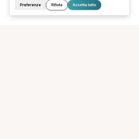
Preferenze
Rifiuta
Accetta tutto
La piattaforma per trovare il terapista giusto, vicino a te.
PORTALE
SUPPORTO
Sei un paziente?
Contatti
Sei un terapista?
Guide
Blog
LEGALE
Termini e condizioni
Privacy Policy
Cookie Policy