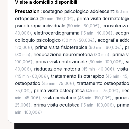
Visite a domicilio disponibili!
Prestazioni:
sostegno psicologico adolescenti
(50 min
ortopedica
,
prima visita dermatologi
(30 min · 150,00€)
psicoterapia individuale
,
consulenza 
(50 min · 60,00€)
,
elettrocardiogramma
,
ecogr
40,00€)
(15 min · 40,00€)
colloquio psicologico
,
ecografia ad
(50 min · 50,00€)
,
prima visita fisioterapica
,
pr
120,00€)
(60 min · 60,00€)
,
rieducazione neuromotoria
,
prima vi
(30 min)
(30 min)
,
prima visita nutrizionale
,
v
100,00€)
(60 min · 100,00€)
,
rieducazione motoria
,
visita
40,00€)
(45 min · 40,00€)
,
trattamento fisioterapico
(45 min · 60,00€)
(45 min · 45
osteopatico
,
trattamento osteopatico
(45 min · 75,00€)
,
prima visita osteopatica
,
rie
75,00€)
(45 min · 75,00€)
,
visita pediatrica
,
ginnas
min · 45,00€)
(45 min · 150,00€)
,
prima visita oculistica
,
prima 
25,00€)
(15 min · 100,00€)
min · 160,00€)