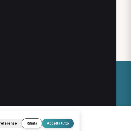
TNPEE a Cassino
Fisiatra a Cassino
O
LEGALE
Termini e condizioni
Privacy Policy
Cookie Policy
referenze
Rifiuta
Accetta tutto