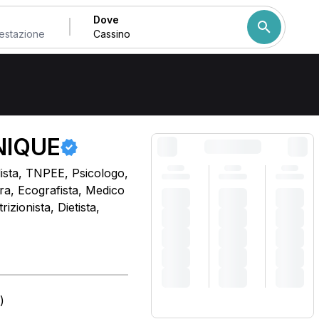
Dove
Come ordiniamo i risulta
NIQUE
dista, TNPEE, Psicologo,
ra, Ecografista, Medico
izionista, Dietista,
)