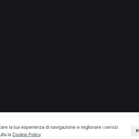
ino
ino.
ista a Cassino
Logopedista a Cassino
Psicologo a Cassino
PORTALE
SUPPORT
Sei un paziente?
Contatti
Sei un terapista?
Guide
Blog
zare la tua esperienza di navigazione e migliorare i servizi
P
ulta la
Cookie Policy
.