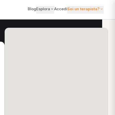
Blog
Esplora
Accedi
Sei un terapista?
ti?