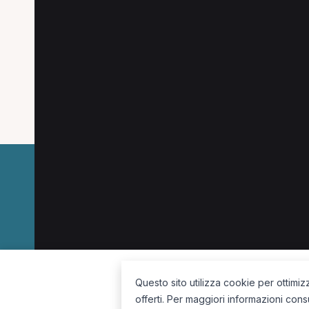
Altre ricerche a Cass
Altre specializzazioni spesso cercate a Cass
Dietista a Cassino
Pediatra a Cassino
Ocul
Nutrizionista a Cassino
La piattaforma per trovare il terapista giusto, vicino a te.
Questo sito utilizza cookie per ottimiz
offerti. Per maggiori informazioni cons