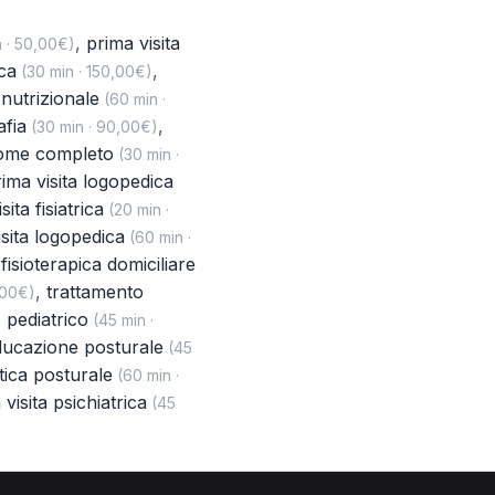
,
prima visita
 · 50,00€)
ca
,
(30 min · 150,00€)
nutrizionale
(60 min ·
afia
,
(30 min · 90,00€)
dome completo
(30 min ·
ima visita logopedica
sita fisiatrica
(20 min ·
isita logopedica
(60 min ·
 fisioterapica domiciliare
,
trattamento
,00€)
 pediatrico
(45 min ·
ducazione posturale
(45
tica posturale
(60 min ·
visita psichiatrica
(45