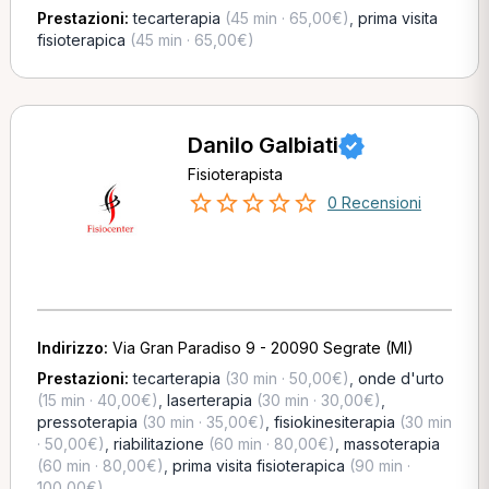
Prestazioni:
tecarterapia
(45 min · 65,00€)
,
prima visita
fisioterapica
(45 min · 65,00€)
Danilo Galbiati
Fisioterapista
0 Recensioni
Indirizzo:
Via Gran Paradiso 9 - 20090 Segrate (MI)
Prestazioni:
tecarterapia
(30 min · 50,00€)
,
onde d'urto
(15 min · 40,00€)
,
laserterapia
(30 min · 30,00€)
,
pressoterapia
(30 min · 35,00€)
,
fisiokinesiterapia
(30 min
· 50,00€)
,
riabilitazione
(60 min · 80,00€)
,
massoterapia
(60 min · 80,00€)
,
prima visita fisioterapica
(90 min ·
100,00€)