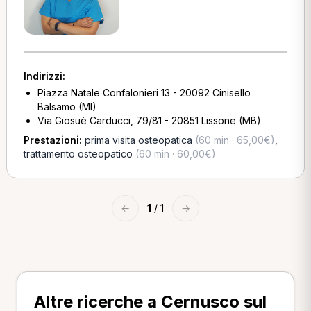
Indirizzi:
Piazza Natale Confalonieri 13 - 20092 Cinisello
Balsamo (MI)
Via Giosuè Carducci, 79/81 - 20851 Lissone (MB)
Prestazioni:
prima visita osteopatica
(60 min · 65,00€)
,
trattamento osteopatico
(60 min · 60,00€)
←
1
/ 1
→
Altre ricerche a Cernusco sul