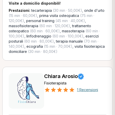
Visite a domicilio disponibili!
Prestazioni:
tecarterapia
(30 min · 50,00€)
,
onde d'urto
(15 min · 60,00€)
,
prima visita osteopatica
(75 min ·
120,00€)
,
personal training
(45 min · 40,00€)
,
massofisioterapia
(60 min · 120,00€)
,
trattamento
osteopatico
(60 min · 60,00€)
,
massoterapia
(60 min ·
100,00€)
,
linfodrenaggio
(60 min · 100,00€)
,
esercizi
posturali
(60 min · 80,00€)
,
terapia manuale
(70 min ·
140,00€)
,
ecografia
(15 min · 70,00€)
,
visita fisioterapica
domiciliare
(30 min · 80,00€)
Chiara Arosio
Fisioterapista
1 Recensioni