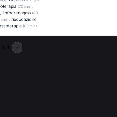
oterapia
,
(20 min)
,
linfodrenaggio
(40
,
rieducazione
 min)
essoterapia
(60 min)
1
/ 1
→
ittanova
a a Cittanova.
carterapia per Fisioterapista a Cittanova
Onde d'urto per Fisioter
ttanova
Ecografia per Fisioterapista a Cittanova
Ginnastica post