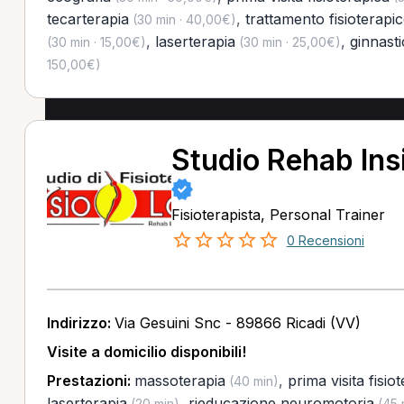
tecarterapia
,
trattamento fisioterapi
(30 min · 40,00€)
,
laserterapia
,
ginnast
(30 min · 15,00€)
(30 min · 25,00€)
150,00€)
Studio Rehab Ins
Fisioterapista, Personal Trainer
0 Recensioni
Indirizzo:
Via Gesuini Snc - 89866 Ricadi (VV)
Visite a domicilio disponibili!
Prestazioni:
massoterapia
,
prima visita fisio
(40 min)
laserterapia
,
rieducazione neuromotoria
(20 min)
(45 