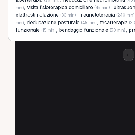
,
visita fisioterapica domiciliare
,
ultrasuon
min)
(45 min)
elettrostimolazione
,
magnetoterapia
(30 min)
(240 min)
,
rieducazione posturale
,
tecarterapia
min)
(45 min)
(30
funzionale
,
bendaggio funzionale
,
pr
(15 min)
(50 min)
←
Altre prestazioni a C
Altre prestazioni disponibili per Fisioterapist
Laserterapia per Fisioterapista a Cittanova
Te
Trattamento fisioterapico per Fisioterapista a Ci