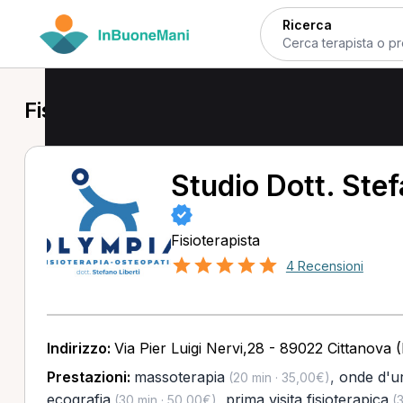
Ricerca
Fisioterapista a Cittanova
Studio Dott. Stef
Fisioterapista
4 Recensioni
Indirizzo:
Via Pier Luigi Nervi,28 - 89022 Cittanova 
Prestazioni:
massoterapia
,
onde d'u
(20 min · 35,00€)
ecografia
,
prima visita fisioterapica
(30 min · 50,00€)
(3