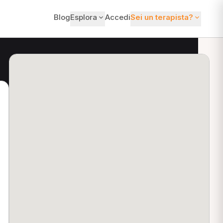
Blog
Esplora
Accedi
Sei un terapista?
ti?