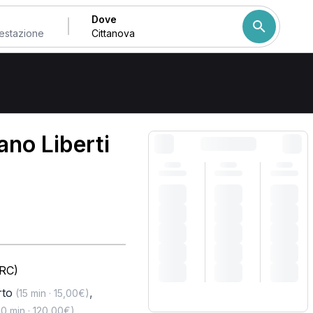
Dove
Come ordiniamo i risulta
ano Liberti
(RC)
rto
,
(15 min · 15,00€)
,
0 min · 120,00€)