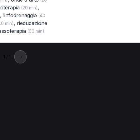
oterapia
,
(20 min)
,
linfodrenaggio
(40
,
rieducazione
0 min)
essoterapia
(60 min)
1
/ 1
→
ittanova
a a Cittanova.
de d'urto per Fisioterapista a Cittanova
Trattamento fisioterapico
cografia per Fisioterapista a Cittanova
Ginnastica posturale per F