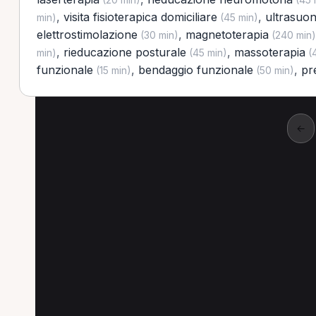
,
visita fisioterapica domiciliare
,
ultrasuon
min)
(45 min)
elettrostimolazione
,
magnetoterapia
(30 min)
(240 min)
,
rieducazione posturale
,
massoterapia
min)
(45 min)
(4
funzionale
,
bendaggio funzionale
,
pr
(15 min)
(50 min)
←
Altre prestazioni a C
Altre prestazioni disponibili per Fisioterapist
Laserterapia per Fisioterapista a Cittanova
On
Massoterapia per Fisioterapista a Cittanova
E