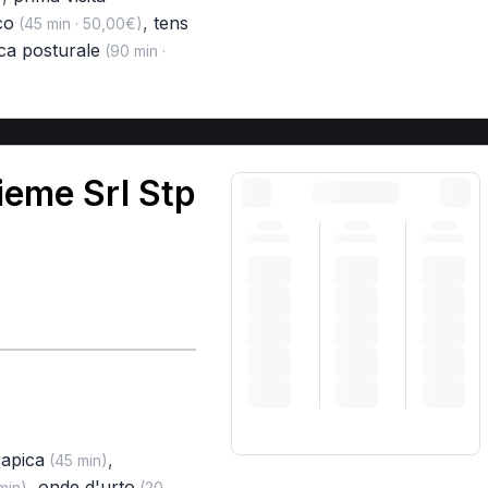
co
,
tens
(45 min · 50,00€)
ica posturale
(90 min ·
ieme Srl Stp
rapica
,
(45 min)
,
onde d'urto
min)
(20