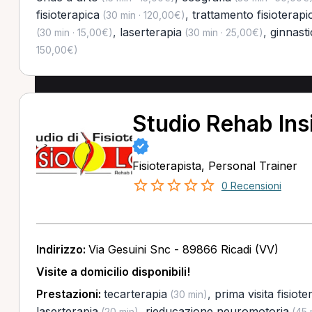
fisioterapica
,
trattamento fisioterapi
(30 min · 120,00€)
,
laserterapia
,
ginnast
(30 min · 15,00€)
(30 min · 25,00€)
150,00€)
Studio Rehab Ins
Fisioterapista, Personal Trainer
0 Recensioni
Indirizzo:
Via Gesuini Snc - 89866 Ricadi (VV)
Visite a domicilio disponibili!
Prestazioni:
tecarterapia
,
prima visita fisiote
(30 min)
laserterapia
,
rieducazione neuromotoria
(20 min)
(45 