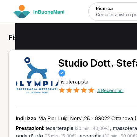
Ricerca
Fisioterapista a Cittanova
Studio Dott. Stef
Fisioterapista
4 Recensioni
Indirizzo:
Via Pier Luigi Nervi,28 - 89022 Cittanova 
Prestazioni:
tecarterapia
,
massotera
(30 min · 40,00€)
onde d'urto
,
ecografia
(15 min · 15,00€)
(30 min · 50,00€