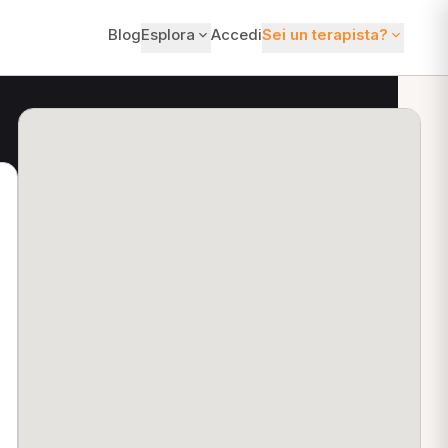
Blog
Esplora
Accedi
Sei un terapista?
ti?