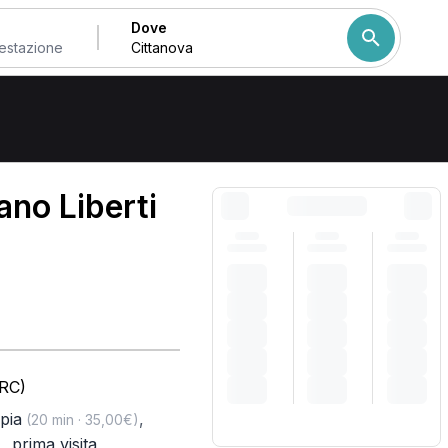
Dove
Come ordiniamo i risulta
ano Liberti
(RC)
pia
,
(20 min · 35,00€)
,
prima visita
)