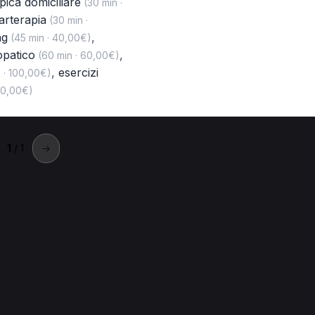
apica domiciliare
(30 min ·
arterapia
(30 min ·
ng
,
(45 min · 40,00€)
opatico
,
(60 min · 60,00€)
,
esercizi
 · 100,00€)
40,00€)
1
/ 1
→
Cologno Monzese
ista a Cologno Monzese.
Monzese
Tecarterapia per Fisioterapista a Cologno Monzese