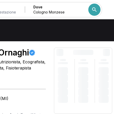
Dove
Come ordiniamo i risulta
 Ornaghi
trizionista, Ecografista,
, Fisioterapista
 (MI)