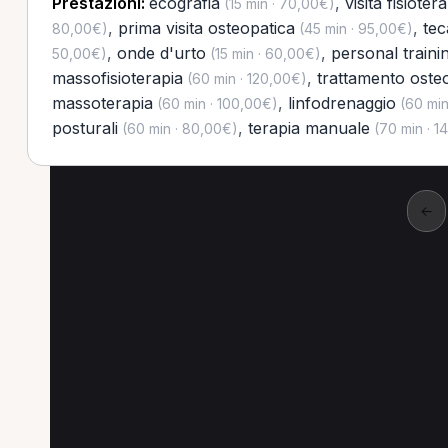
Prestazioni:
ecografia
,
visita fisioter
(15 min · 70,00€)
,
prima visita osteopatica
,
tec
80,00€)
(45 min · 95,00€)
,
onde d'urto
,
personal traini
50,00€)
(15 min · 60,00€)
massofisioterapia
,
trattamento oste
(60 min · 120,00€)
massoterapia
,
linfodrenaggio
(60 min · 100,00€)
(60 min
posturali
,
terapia manuale
(60 min · 80,00€)
(70 min · 1
←
Altre prestazioni a 
Altre prestazioni disponibili per Fisioterap
Personal training per Fisioterapista a Cologno 