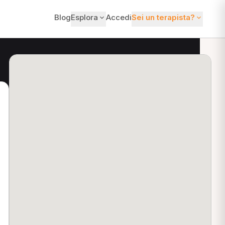
Blog
Esplora
Accedi
Sei un terapista?
ti?