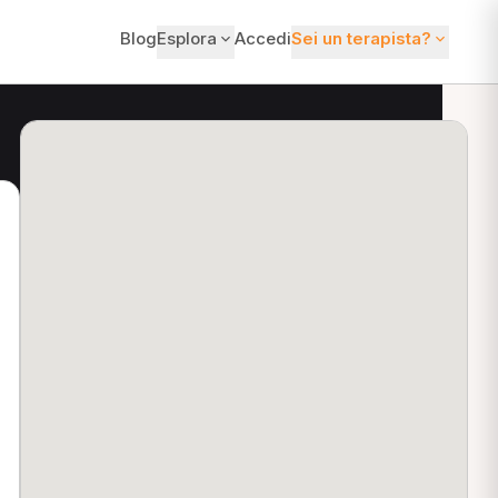
Blog
Esplora
Accedi
Sei un terapista?
ti?