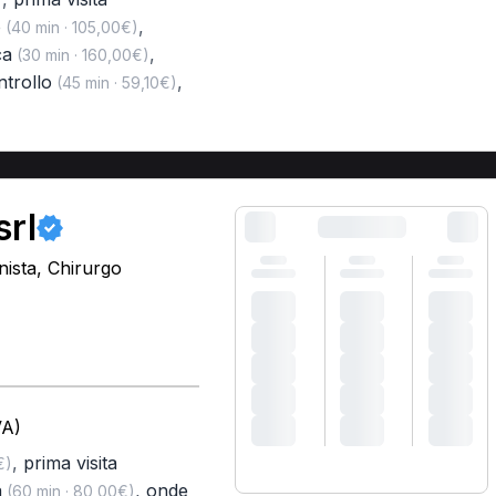
o
,
(40 min · 105,00€)
ca
,
(30 min · 160,00€)
ntrollo
,
(45 min · 59,10€)
srl
nista, Chirurgo
VA)
,
prima visita
€)
a
,
onde
(60 min · 80,00€)