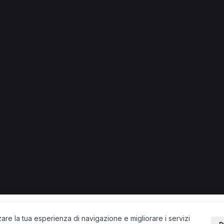
o
o.
teopata a Como
PORTALE
SUPPORT
Sei un paziente?
Contatti
Sei un terapista?
Guide
Blog
zare la tua esperienza di navigazione e migliorare i servizi