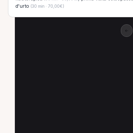
d'urto
(30 min · 70,00€)
←
Altre prestazioni a 
Altre prestazioni disponibili per Fisioterapis
Visita di controllo per Fisioterapista a Como
L
Prima visita osteopatica per Fisioterapista a Com
Prima visita ortopedica per Fisioterapista a Com