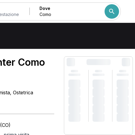
Dove
Come ordiniamo i risulta
enter Como
nista, Ostetrica
 (CO)
,
prima visita
)