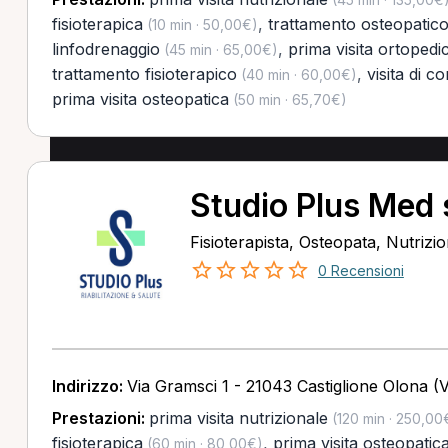
fisioterapica
,
trattamento osteopatic
(10 min · 50,00€)
linfodrenaggio
,
prima visita ortopedi
(45 min · 65,00€)
trattamento fisioterapico
,
visita di co
(40 min · 60,00€)
prima visita osteopatica
(50 min · 65,70€)
Studio Plus Med 
Fisioterapista, Osteopata, Nutrizio
0 Recensioni
Indirizzo:
Via Gramsci 1 - 21043 Castiglione Olona (
Prestazioni:
prima visita nutrizionale
(120 min · 250,00
fisioterapica
,
prima visita osteopatic
(60 min · 80,00€)