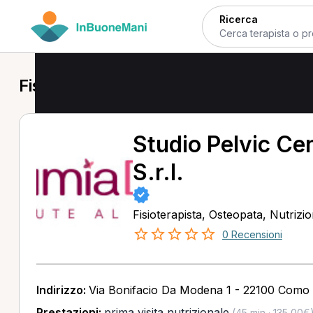
Ricerca
Fisioterapista a Como
Studio Pelvic C
S.r.l.
Fisioterapista, Osteopata, Nutrizio
0 Recensioni
Indirizzo:
Via Bonifacio Da Modena 1 - 22100 Como
Prestazioni:
prima visita nutrizionale
(45 min · 135,00€