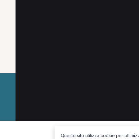
Altre ricerche a Com
Altre specializzazioni spesso cercate a Com
Ostetrica a Como
Nutrizionista a Como
Os
La piattaforma per trovare il terapista giusto, vicino a te.
Questo sito utilizza cookie per ottimiz