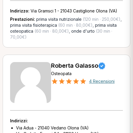
Indirizzo:
Via Gramsci 1 - 21043 Castiglione Olona (VA)
Prestazioni:
prima visita nutrizionale
(120 min · 250,00€)
,
prima visita fisioterapica
(60 min · 80,00€)
,
prima visita
osteopatica
(60 min · 80,00€)
,
onde d'urto
(30 min ·
70,00€)
Roberta Galasso
Osteopata
4 Recensioni
Indirizzi:
Via Adua - 21040 Vedano Olona (VA)