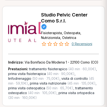
Studio Pelvic Center
Como S.r.l.
Fisioterapista, Osteopata,
Nutrizionista, Ostetrica
0 Recensioni
Indirizzo:
Via Bonifacio Da Modena 1 - 22100 Como (CO)
Prestazioni:
trattamento fisioterapico
(40 min · 60,00€)
,
prima visita fisioterapica
(40 min · 90,00€)
,
linfodrenaggio
(50 min · 75,00€)
,
visita di controllo
(45
min · 59,10€)
,
prima visita nutrizionale
(45 min · 135,00€)
,
prima visita osteopatica
(50 min · 65,70€)
,
trattamento
osteopatico
(40 min · 105,00€)
,
prima visita ortopedica
(30 min · 160,00€)