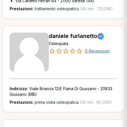
Via Carletto Ferrari 64 - 21100 Varese (VA)
Prestazioni:
trattamento osteopatico
(45 min · 70,00€)
daniele furlanetto
Osteopata
0 Recensioni
Indirizzo:
Viale Brianza 12/E Paina Di Giussano - 20833
Giussano (MB)
Prestazioni:
prima visita osteopatica
(45 min · 65,00€)