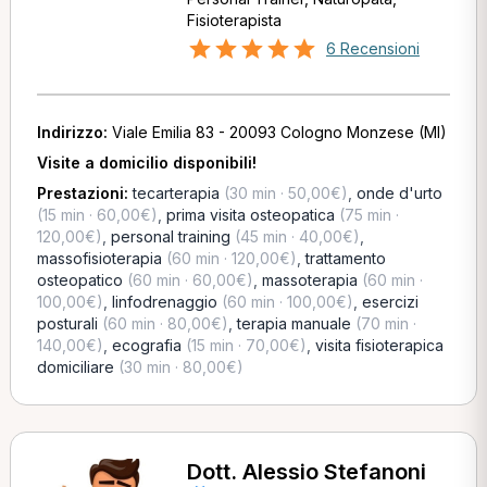
Fisioterapista
6 Recensioni
Indirizzo:
Viale Emilia 83 - 20093 Cologno Monzese (MI)
Visite a domicilio disponibili!
Prestazioni:
tecarterapia
(30 min · 50,00€)
,
onde d'urto
(15 min · 60,00€)
,
prima visita osteopatica
(75 min ·
120,00€)
,
personal training
(45 min · 40,00€)
,
massofisioterapia
(60 min · 120,00€)
,
trattamento
osteopatico
(60 min · 60,00€)
,
massoterapia
(60 min ·
100,00€)
,
linfodrenaggio
(60 min · 100,00€)
,
esercizi
posturali
(60 min · 80,00€)
,
terapia manuale
(70 min ·
140,00€)
,
ecografia
(15 min · 70,00€)
,
visita fisioterapica
domiciliare
(30 min · 80,00€)
Dott. Alessio Stefanoni