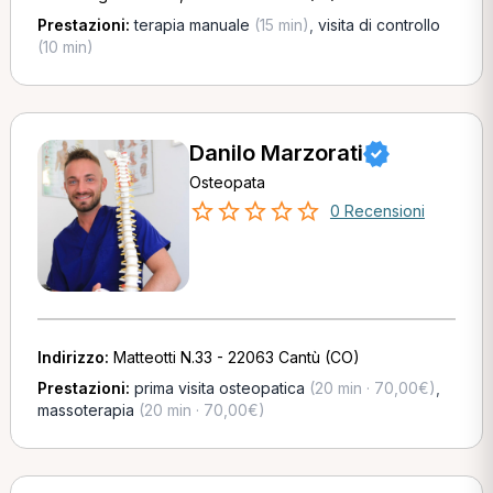
Prestazioni:
terapia manuale
(15 min)
,
visita di controllo
(10 min)
Danilo Marzorati
Osteopata
0 Recensioni
Indirizzo:
Matteotti N.33 - 22063 Cantù (CO)
Prestazioni:
prima visita osteopatica
(20 min · 70,00€)
,
massoterapia
(20 min · 70,00€)