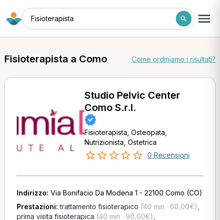
Fisioterapista
Fisioterapista a Como
Come ordiniamo i risultati?
Studio Pelvic Center
Como S.r.l.
Fisioterapista, Osteopata,
Nutrizionista, Ostetrica
0 Recensioni
Indirizzo:
Via Bonifacio Da Modena 1 - 22100 Como (CO)
Prestazioni:
trattamento fisioterapico
(40 min · 60,00€)
,
prima visita fisioterapica
(40 min · 90,00€)
,