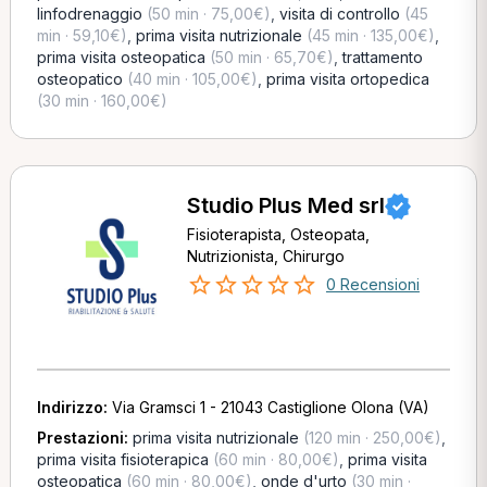
linfodrenaggio
(50 min · 75,00€)
,
visita di controllo
(45
min · 59,10€)
,
prima visita nutrizionale
(45 min · 135,00€)
,
prima visita osteopatica
(50 min · 65,70€)
,
trattamento
osteopatico
(40 min · 105,00€)
,
prima visita ortopedica
(30 min · 160,00€)
Studio Plus Med srl
Fisioterapista, Osteopata,
Nutrizionista, Chirurgo
0 Recensioni
Indirizzo:
Via Gramsci 1 - 21043 Castiglione Olona (VA)
Prestazioni:
prima visita nutrizionale
(120 min · 250,00€)
,
prima visita fisioterapica
(60 min · 80,00€)
,
prima visita
osteopatica
(60 min · 80,00€)
,
onde d'urto
(30 min ·