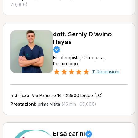
70,00€)
dott. Serhiy D'avino
Hayas
Fisioterapista, Osteopata,
Posturologo
11 Recensioni
Indirizzo:
Via Palestro 14 - 23900 Lecco (LC)
Prestazioni:
prima visita
(45 min · 65,00€)
Elisa carini