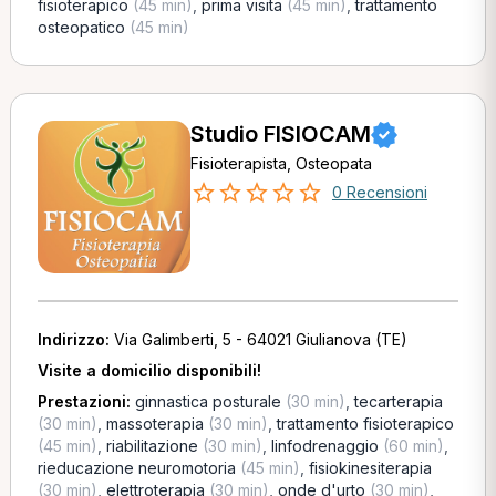
fisioterapico
(45 min)
,
prima visita
(45 min)
,
trattamento
osteopatico
(45 min)
Studio FISIOCAM
Fisioterapista, Osteopata
0 Recensioni
Indirizzo:
Via Galimberti, 5 - 64021 Giulianova (TE)
Visite a domicilio disponibili!
Prestazioni:
ginnastica posturale
(30 min)
,
tecarterapia
(30 min)
,
massoterapia
(30 min)
,
trattamento fisioterapico
(45 min)
,
riabilitazione
(30 min)
,
linfodrenaggio
(60 min)
,
rieducazione neuromotoria
(45 min)
,
fisiokinesiterapia
(30 min)
,
elettroterapia
(30 min)
,
onde d'urto
(30 min)
,