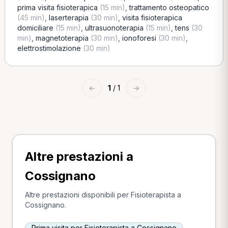
prima visita fisioterapica
(15 min)
,
trattamento osteopatico
(45 min)
,
laserterapia
(30 min)
,
visita fisioterapica
domiciliare
(15 min)
,
ultrasuonoterapia
(15 min)
,
tens
(30
min)
,
magnetoterapia
(30 min)
,
ionoforesi
(30 min)
,
elettrostimolazione
(30 min)
←
1
/ 1
→
Altre prestazioni a
Cossignano
Altre prestazioni disponibili per Fisioterapista a
Cossignano.
Prima visita per Fisioterapista a Cossignano