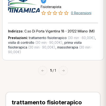
Fisioterapista
0 Recensioni
Indirizzo:
C.so Di Porta Vigentina 18 - 20122 Milano (MI)
Prestazioni:
trattamento fisioterapico
(30 min · 60,00€)
,
visita di controllo
(30 min · 90,00€)
,
prima visita
fisioterapica
(30 min · 90,00€)
,
massoterapia
(30 min ·
90,00€)
←
1
/ 1
→
trattamento fisioterapico