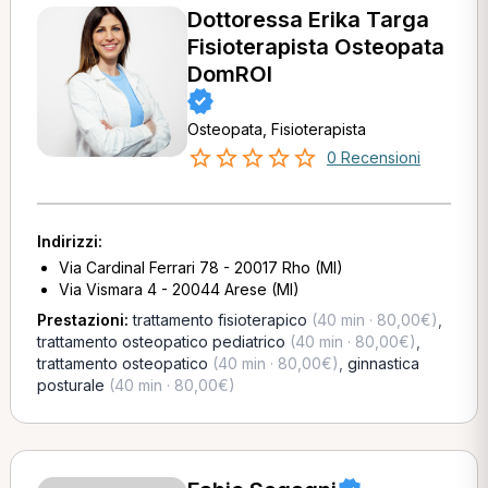
Dottoressa Erika Targa
Fisioterapista Osteopata
DomROI
Osteopata, Fisioterapista
0 Recensioni
Indirizzi:
Via Cardinal Ferrari 78 - 20017 Rho (MI)
Via Vismara 4 - 20044 Arese (MI)
Prestazioni:
trattamento fisioterapico
(40 min · 80,00€)
,
trattamento osteopatico pediatrico
(40 min · 80,00€)
,
trattamento osteopatico
(40 min · 80,00€)
,
ginnastica
posturale
(40 min · 80,00€)