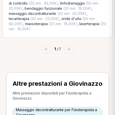
di controllo
(20 min · 45,00€)
,
linfodrenaggio
(50 min ·
35,00€)
,
bendaggio funzionale
(20 min · 18,00€)
,
massaggio decontratturante
(20 min · 20,00€)
,
tecarterapia
(20 min · 23,00€)
,
onde d'urto
(50 min ·
68,00€)
,
massoterapia
(20 min · 18,00€)
,
laserterapia
(20
min · 18,00€)
←
1
/ 1
→
Altre prestazioni a Giovinazzo
Altre prestazioni disponibili per Fisioterapista a
Giovinazzo.
Massaggio decontratturante per Fisioterapista a
Giovinazzo