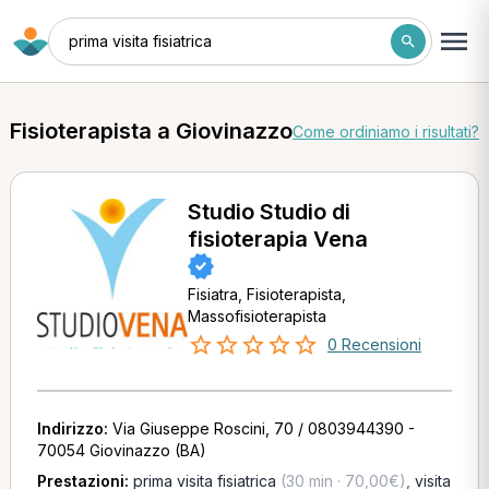
prima visita fisiatrica
Fisioterapista a Giovinazzo
Come ordiniamo i risultati?
Studio Studio di
fisioterapia Vena
Fisiatra, Fisioterapista,
Massofisioterapista
0 Recensioni
Indirizzo:
Via Giuseppe Roscini, 70 / 0803944390 -
70054 Giovinazzo (BA)
Prestazioni:
prima visita fisiatrica
(30 min · 70,00€)
,
visita