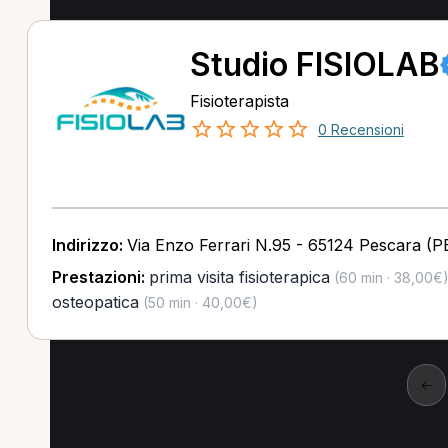
Studio FISIOLAB
Fisioterapista
0 Recensioni
Indirizzo:
Via Enzo Ferrari N.95 - 65124 Pescara (P
Prestazioni:
prima visita fisioterapica
(60 min · 38,00€
osteopatica
(50 min · 40,00€)
←