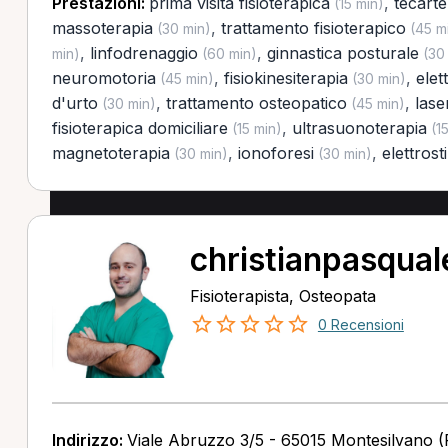
Prestazioni:
prima visita fisioterapica
,
tecarte
(15 min)
massoterapia
,
trattamento fisioterapico
(30 min)
(45 m
,
linfodrenaggio
,
ginnastica posturale
min)
(60 min)
(30 
neuromotoria
,
fisiokinesiterapia
,
elet
(45 min)
(30 min)
d'urto
,
trattamento osteopatico
,
lase
(30 min)
(45 min)
fisioterapica domiciliare
,
ultrasuonoterapia
(15 min)
(15
magnetoterapia
,
ionoforesi
,
elettros
(30 min)
(30 min)
christianpasqual
Fisioterapista, Osteopata
0 Recensioni
Indirizzo:
Viale Abruzzo 3/5 - 65015 Montesilvano (