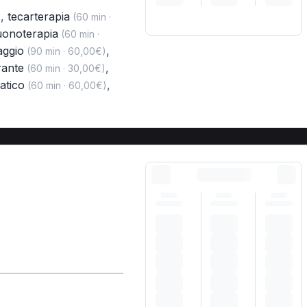
,
tecarterapia
)
(60 min ·
uonoterapia
(60 min ·
aggio
,
(90 min · 60,00€)
rante
,
(60 min · 30,00€)
atico
,
(60 min · 60,00€)