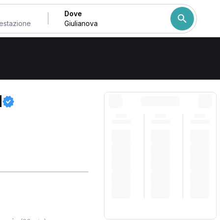
Dove
Come ordiniamo i risulta
M