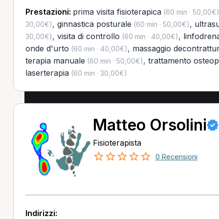
Prestazioni:
prima visita fisioterapica
(60 min · 50,00€
,
ginnastica posturale
,
ultras
30,00€)
(60 min · 50,00€)
,
visita di controllo
,
linfodren
30,00€)
(60 min · 40,00€)
onde d'urto
,
massaggio decontrattu
(60 min · 40,00€)
terapia manuale
,
trattamento osteop
(60 min · 50,00€)
laserterapia
(60 min · 30,00€)
Matteo Orsolini
Fisioterapista
0 Recensioni
Indirizzi: