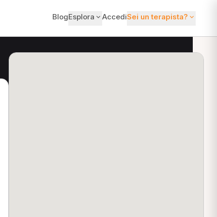
Blog
Esplora
Accedi
Sei un terapista?
ti?