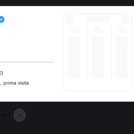
E)
,
prima visita
)
1
/ 1
→