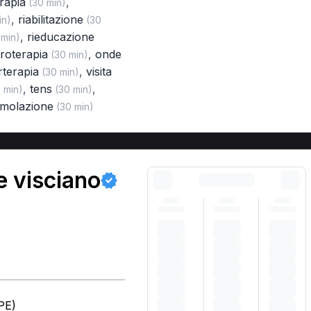
rapia
,
(30 min)
,
riabilitazione
in)
(30
,
rieducazione
min)
troterapia
,
onde
(30 min)
rterapia
,
visita
(30 min)
,
tens
,
 min)
(30 min)
timolazione
(30 min)
e visciano
PE)