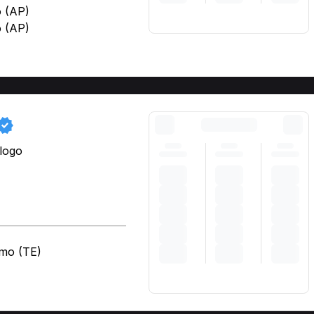
o (AP)
o (AP)
)
ologo
amo (TE)
)