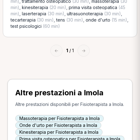
min)
,
trattamento osteopatico
(30 min)
,
massoterapia
(30
min)
,
kinesiterapia
(20 min)
,
prima visita osteopatica
(45
min)
,
laserterapia
(30 min)
,
ultrasuonoterapia
(30 min)
,
tecarterapia
(30 min)
,
tens
(30 min)
,
onde d'urto
(15 min)
,
test psicologici
(60 min)
←
1
/ 1
→
Altre prestazioni a Imola
Altre prestazioni disponibili per Fisioterapista a Imola.
Massoterapia per Fisioterapista a Imola
Onde d'urto per Fisioterapista a Imola
Kinesiterapia per Fisioterapista a Imola
Prima visita osteopatica per Fisioterapista a Imola