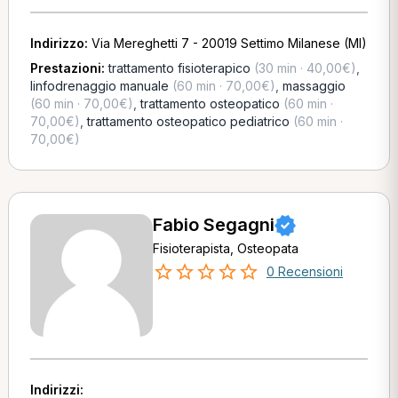
Indirizzo:
Via Mereghetti 7 - 20019 Settimo Milanese (MI)
Prestazioni:
trattamento fisioterapico
(30 min · 40,00€)
,
linfodrenaggio manuale
(60 min · 70,00€)
,
massaggio
(60 min · 70,00€)
,
trattamento osteopatico
(60 min ·
70,00€)
,
trattamento osteopatico pediatrico
(60 min ·
70,00€)
Fabio Segagni
Fisioterapista, Osteopata
0 Recensioni
Indirizzi: