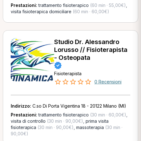
Prestazioni:
trattamento fisioterapico
(60 min · 55,00€)
,
visita fisioterapica domiciliare
(60 min · 60,00€)
Studio Dr. Alessandro
Lorusso // Fisioterapista
- Osteopata
Fisioterapista
0 Recensioni
Indirizzo:
C.so Di Porta Vigentina 18 - 20122 Milano (MI)
Prestazioni:
trattamento fisioterapico
(30 min · 60,00€)
,
visita di controllo
(30 min · 90,00€)
,
prima visita
fisioterapica
(30 min · 90,00€)
,
massoterapia
(30 min ·
90,00€)