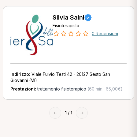
Silvia Saini
Fisioterapista
0 Recensioni
Indirizzo:
Viale Fulvio Testi 42 - 20127 Sesto San
Giovanni (MI)
Prestazioni:
trattamento fisioterapico
(60 min · 65,00€)
←
1
/ 1
→