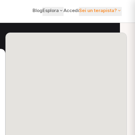
Blog
Esplora
Accedi
Sei un terapista?
ti?