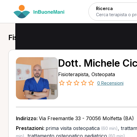
Ricerca
Fisioterapista a Molfetta
Dott. Michele Cic
Fisioterapista, Osteopata
0 Recensioni
Indirizzo:
Via Freemantle 33 - 70056 Molfetta (BA)
Prestazioni:
prima visita osteopatica
,
trattam
(60 min)
,
trattamento osteopatico pediatrico
min)
(60 min)