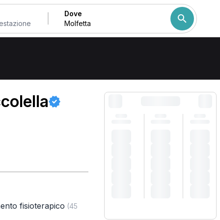
Dove
Come ordiniamo i risulta
colella
ento fisioterapico
(45