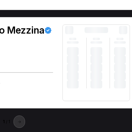
io Mezzina
)
1
/ 1
→