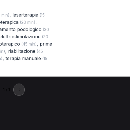
,
laserterapia
 min)
(15
ioterapica
,
(20 min)
tamento podologico
(30
elettrostimolazione
(30
ioterapico
,
prima
(45 min)
,
riabilitazione
in)
(45
,
terapia manuale
n)
(15
1
/ 1
→