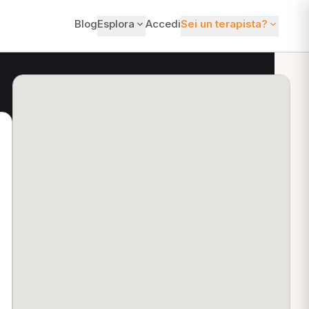
Blog
Esplora
Accedi
Sei un terapista?
ti?