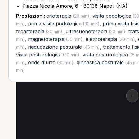
Piazza Nicola Amore, 6 - 80138 Napoli (NA)
Prestazioni:
crioterapia
,
visita podologica
(20 min)
(30
,
prima visita podologica
,
prima visita fis
min)
(30 min)
tecarterapia
,
ultrasuonoterapia
,
trat
(30 min)
(20 min)
,
magnetoterapia
,
elettroterapia
,
min)
(30 min)
(20 min)
,
rieducazione posturale
,
trattamento fis
min)
(45 min)
visita posturologica
,
visita posturologica
(30 min)
(15 m
,
onde d'urto
,
ginnastica posturale
min)
(30 min)
(45 mi
min)
←