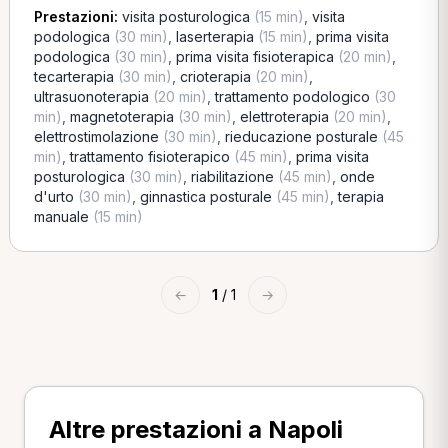
Prestazioni:
visita posturologica
(15 min)
,
visita
podologica
(30 min)
,
laserterapia
(15 min)
,
prima visita
podologica
(30 min)
,
prima visita fisioterapica
(20 min)
,
tecarterapia
(30 min)
,
crioterapia
(20 min)
,
ultrasuonoterapia
(20 min)
,
trattamento podologico
(30
min)
,
magnetoterapia
(30 min)
,
elettroterapia
(20 min)
,
elettrostimolazione
(30 min)
,
rieducazione posturale
(45
min)
,
trattamento fisioterapico
(45 min)
,
prima visita
posturologica
(30 min)
,
riabilitazione
(45 min)
,
onde
d'urto
(30 min)
,
ginnastica posturale
(45 min)
,
terapia
manuale
(15 min)
←
1
/ 1
→
Altre prestazioni a Napoli