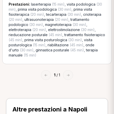
Prestazioni:
laserterapia
(15 min)
,
visita podologica
(30
min)
,
prima visita podologica
(30 min)
,
prima visita
fisioterapica
(20 min)
,
tecarterapia
(30 min)
,
crioterapia
(20 min)
,
ultrasuonoterapia
(20 min)
,
trattamento
podologico
(30 min)
,
magnetoterapia
(30 min)
,
elettroterapia
(20 min)
,
elettrostimolazione
(30 min)
,
rieducazione posturale
(45 min)
,
trattamento fisioterapico
(45 min)
,
prima visita posturologica
(30 min)
,
visita
posturologica
(15 min)
,
riabilitazione
(45 min)
,
onde
d'urto
(30 min)
,
ginnastica posturale
(45 min)
,
terapia
manuale
(15 min)
←
1
/ 1
→
Altre prestazioni a Napoli