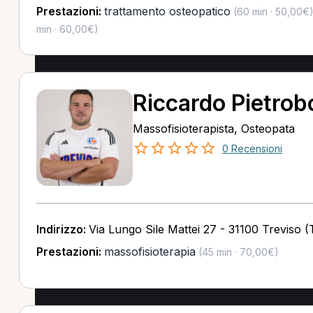
Prestazioni:
trattamento osteopatico
(60 min · 50,00€
min · 60,00€)
Riccardo Pietrob
Massofisioterapista, Osteopata
0 Recensioni
Indirizzo:
Via Lungo Sile Mattei 27 - 31100 Treviso (
Prestazioni:
massofisioterapia
(45 min · 70,00€)