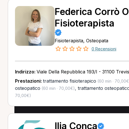
Federica Corrò O
Fisioterapista
Fisioterapista, Osteopata
0 Recensioni
Indirizzo:
Viale Della Repubblica 193/I - 31100 Trevi
Prestazioni:
trattamento fisioterapico
(60 min · 70,00€
osteopatico
,
trattamento osteopatico
(60 min · 70,00€)
70,00€)
Ilia Conca