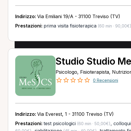
Indirizzo:
Via Emiliani 19/A - 31100 Treviso (TV)
Prestazioni:
prima visita fisioterapica
(60 min · 90,00€
Studio Studio M
Psicologo, Fisioterapista, Nutrizio
0 Recensioni
Indirizzo:
Via Everest, 1 - 31100 Treviso (TV)
Prestazioni:
test psicologici
,
colloqu
(60 min · 50,00€)
,
riabilitazione
,
trattamento fi
60,00€)
(45 min · 40,00€)