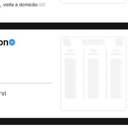
,
visita a domicilio
)
(60
on
TV)