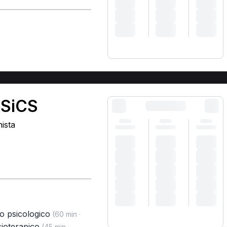
)
eSiCS
nista
io psicologico
(60 min ·
sioterapico
(45 min ·