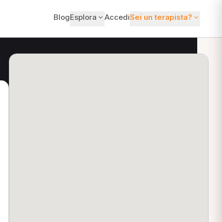
Blog
Esplora
Accedi
Sei un terapista?
ti?