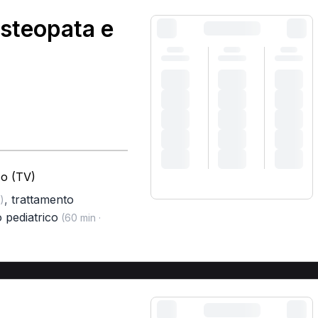
steopata e
so (TV)
,
trattamento
)
 pediatrico
(60 min ·