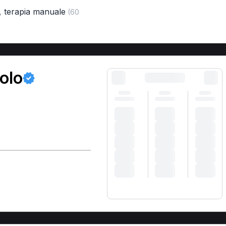
,
terapia manuale
(60
olo