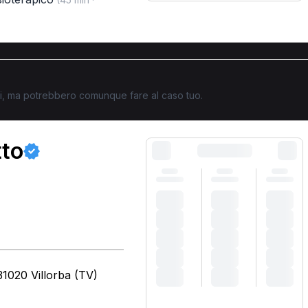
ati, ma potrebbero comunque fare al caso tuo.
tto
31020 Villorba (TV)