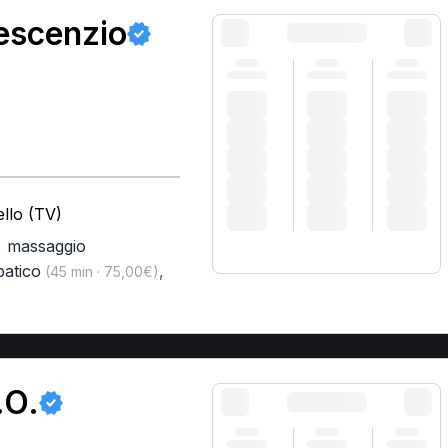
escenzio
llo (TV)
,
massaggio
patico
,
(45 min · 75,00€)
.O.