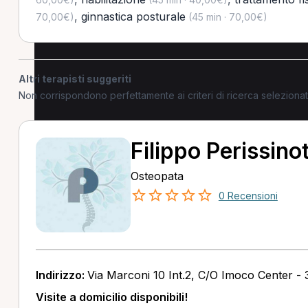
,
ginnastica posturale
70,00€)
(45 min · 70,00€)
Altri terapisti suggeriti
Non corrispondono perfettamente ai criteri di ricerca selezion
Filippo Perissino
Osteopata
0 Recensioni
Indirizzo:
Via Marconi 10 Int.2, C/O Imoco Center - 
Visite a domicilio disponibili!