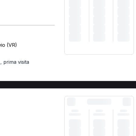
vio (VR)
,
prima visita
)