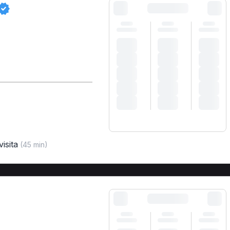
isita
(45 min)