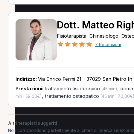
Dott. Matteo Righ
Fisioterapista, Chinesiologo, Oste
7 Recensioni
Indirizzo:
Via Enrico Fermi 21 - 37029 San Pietro In
Prestazioni:
trattamento fisioterapico
,
prima 
(45 min)
,
trattamento osteopatico
min · 59,00€)
(45 min · 70,00€
Altri terapisti suggeriti
Non corrispondono perfettamente ai criteri di ricerca selezion