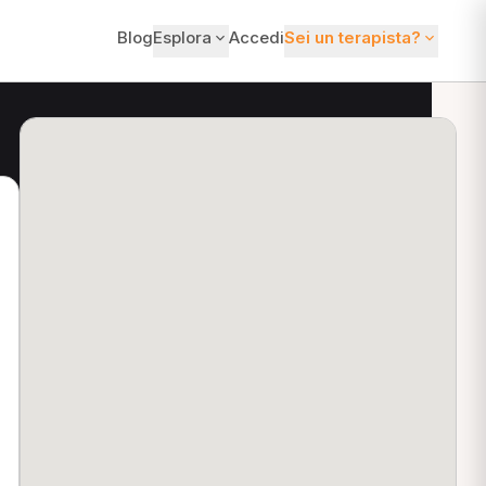
Blog
Esplora
Accedi
Sei un terapista?
ti?