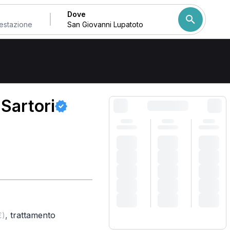
Dove
to
Come ordiniamo i risulta
 Sartori
,
trattamento
€)