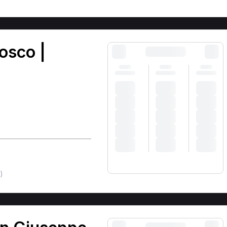
osco |
)