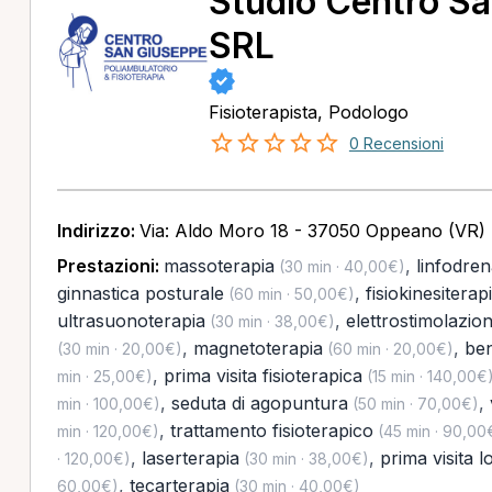
Studio Centro S
SRL
Fisioterapista, Podologo
0 Recensioni
Indirizzo:
Via: Aldo Moro 18 - 37050 Oppeano (VR)
Prestazioni:
massoterapia
,
linfodre
(30 min · 40,00€)
ginnastica posturale
,
fisiokinesiterap
(60 min · 50,00€)
ultrasuonoterapia
,
elettrostimolazio
(30 min · 38,00€)
,
magnetoterapia
,
ben
(30 min · 20,00€)
(60 min · 20,00€)
,
prima visita fisioterapica
min · 25,00€)
(15 min · 140,00€
,
seduta di agopuntura
,
min · 100,00€)
(50 min · 70,00€)
,
trattamento fisioterapico
min · 120,00€)
(45 min · 90,00
,
laserterapia
,
prima visita 
· 120,00€)
(30 min · 38,00€)
,
tecarterapia
60,00€)
(30 min · 40,00€)