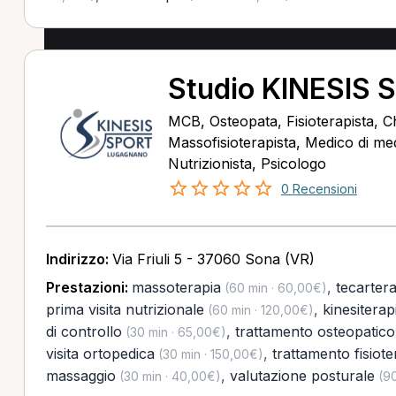
Studio KINESIS
MCB, Osteopata, Fisioterapista, C
Massofisioterapista, Medico di me
Nutrizionista, Psicologo
0 Recensioni
Indirizzo:
Via Friuli 5 - 37060 Sona (VR)
Prestazioni:
massoterapia
,
tecarter
(60 min · 60,00€)
prima visita nutrizionale
,
kinesiterap
(60 min · 120,00€)
di controllo
,
trattamento osteopatico
(30 min · 65,00€)
visita ortopedica
,
trattamento fisiot
(30 min · 150,00€)
massaggio
,
valutazione posturale
(30 min · 40,00€)
(90