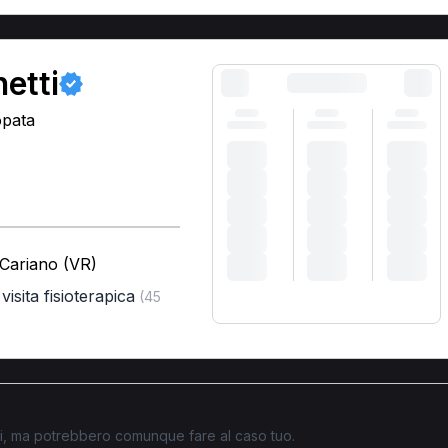
etti
opata
 Cariano (VR)
visita fisioterapica
(45
)
ati, ma potrebbero comunque fare al caso tuo.