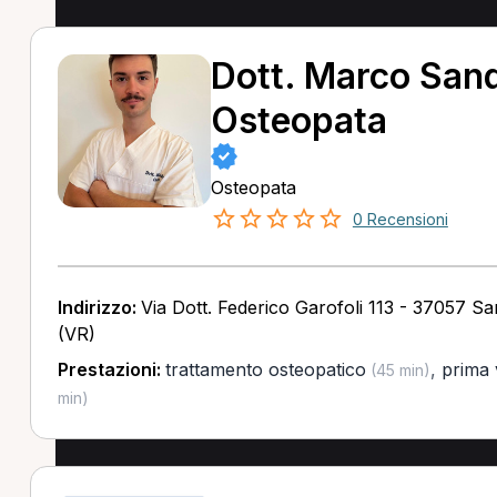
Dott. Marco Sand
Osteopata
Osteopata
0 Recensioni
Indirizzo:
Via Dott. Federico Garofoli 113 - 37057 S
(VR)
Prestazioni:
trattamento osteopatico
,
prima 
(45 min)
min)