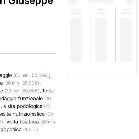
an Giuseppe
naggio
,
(60 min · 50,00€)
ia
,
(30 min · 38,00€)
ne
,
tens
(30 min · 20,00€)
daggio funzionale
(30
,
visita podologica
)
(30
visita nutrizionistica
(60
,
visita fisiatrica
€)
(20 min
logopedica
(60 min ·