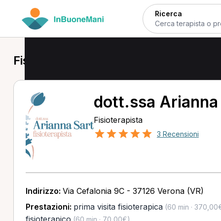
Ricerca
Fisioterapista a San Giovanni Lupato
dott.ssa Arianna
Fisioterapista
3 Recensioni
Indirizzo:
Via Cefalonia 9C - 37126 Verona (VR)
Prestazioni:
prima visita fisioterapica
(60 min · 370,00
fisioterapico
(60 min · 70,00€)