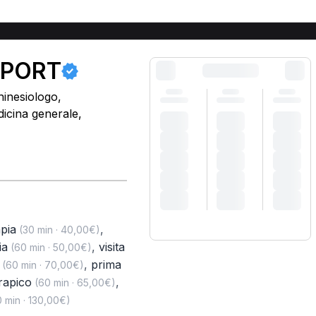
 SPORT
hinesiologo,
dicina generale,
apia
,
(30 min · 40,00€)
ia
,
visita
(60 min · 50,00€)
,
prima
(60 min · 70,00€)
erapico
,
(60 min · 65,00€)
 min · 130,00€)