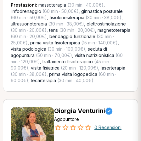
Prestazioni:
massoterapia
(30 min · 40,00€)
,
linfodrenaggio
(60 min · 50,00€)
,
ginnastica posturale
(60 min · 50,00€)
,
fisiokinesiterapia
(30 min · 38,00€)
,
ultrasuonoterapia
(30 min · 38,00€)
,
elettrostimolazione
(30 min · 20,00€)
,
tens
(30 min · 20,00€)
,
magnetoterapia
(60 min · 20,00€)
,
bendaggio funzionale
(30 min ·
25,00€)
,
prima visita fisioterapica
(15 min · 140,00€)
,
visita podologica
(30 min · 100,00€)
,
seduta di
agopuntura
(50 min · 70,00€)
,
visita nutrizionistica
(60
min · 120,00€)
,
trattamento fisioterapico
(45 min ·
90,00€)
,
visita fisiatrica
(20 min · 120,00€)
,
laserterapia
(30 min · 38,00€)
,
prima visita logopedica
(60 min ·
60,00€)
,
tecarterapia
(30 min · 40,00€)
Giorgia Venturini
Agopuntore
0 Recensioni