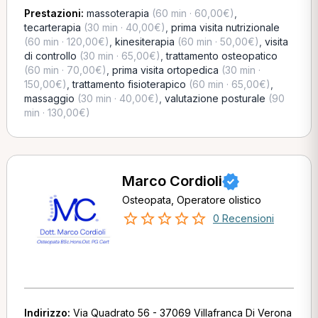
Prestazioni:
massoterapia
(60 min · 60,00€)
,
tecarterapia
(30 min · 40,00€)
,
prima visita nutrizionale
(60 min · 120,00€)
,
kinesiterapia
(60 min · 50,00€)
,
visita
di controllo
(30 min · 65,00€)
,
trattamento osteopatico
(60 min · 70,00€)
,
prima visita ortopedica
(30 min ·
150,00€)
,
trattamento fisioterapico
(60 min · 65,00€)
,
massaggio
(30 min · 40,00€)
,
valutazione posturale
(90
min · 130,00€)
Marco Cordioli
Osteopata, Operatore olistico
0 Recensioni
Indirizzo:
Via Quadrato 56 - 37069 Villafranca Di Verona