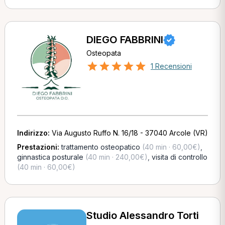
DIEGO FABBRINI
Osteopata
1 Recensioni
Indirizzo:
Via Augusto Ruffo N. 16/18 - 37040 Arcole (VR)
Prestazioni:
trattamento osteopatico
(40 min · 60,00€)
,
ginnastica posturale
(40 min · 240,00€)
,
visita di controllo
(40 min · 60,00€)
Studio Alessandro Torti