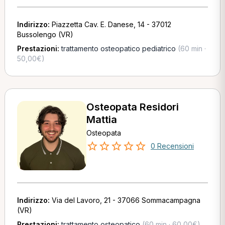
Indirizzo:
Piazzetta Cav. E. Danese, 14 - 37012
Bussolengo (VR)
Prestazioni:
trattamento osteopatico pediatrico
(60 min ·
50,00€)
Osteopata Residori
Mattia
Osteopata
0 Recensioni
Indirizzo:
Via del Lavoro, 21 - 37066 Sommacampagna
(VR)
Prestazioni:
trattamento osteopatico
(60 min · 60,00€)