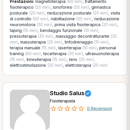
Prestazioni:
magnetoterapia
(60 min)
,
trattamento
fisioterapico
(20 min)
,
ionoforesi
(20 min)
,
ginnastica
posturale
(20 min)
,
rieducazione posturale
(20 min)
,
visita
di controllo
(60 min)
,
riabilitazione
(30 min)
,
rieducazione
neuromotoria
(30 min)
,
prima visita fisioterapica
(20 min)
,
taping
(10 min)
,
bendaggio funzionale
(10 min)
,
pressoterapia
(30 min)
,
massaggio decontratturante
(30
min)
,
massoterapia
(25 min)
,
linfodrenaggio
(15 min)
,
terapia manuale
(15 min)
,
laserterapia
(10 min)
,
personal
training
(60 min)
,
tecarterapia
(20 min)
,
ultrasuonoterapia
(15 min)
,
kinesiterapia
(15 min)
,
tens
(20 min)
,
elettrostimolazione
(20 min)
,
elettroterapia
(20 min)
Studio Salus
Fisioterapista
0 Recensioni