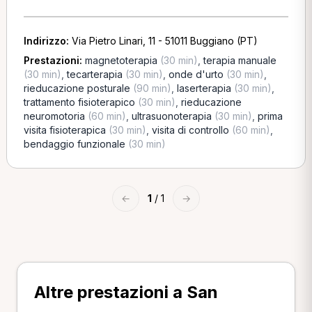
Indirizzo:
Via Pietro Linari, 11 - 51011 Buggiano (PT)
Prestazioni:
magnetoterapia
(30 min)
,
terapia manuale
(30 min)
,
tecarterapia
(30 min)
,
onde d'urto
(30 min)
,
rieducazione posturale
(90 min)
,
laserterapia
(30 min)
,
trattamento fisioterapico
(30 min)
,
rieducazione
neuromotoria
(60 min)
,
ultrasuonoterapia
(30 min)
,
prima
visita fisioterapica
(30 min)
,
visita di controllo
(60 min)
,
bendaggio funzionale
(30 min)
←
1
/ 1
→
Altre prestazioni a San