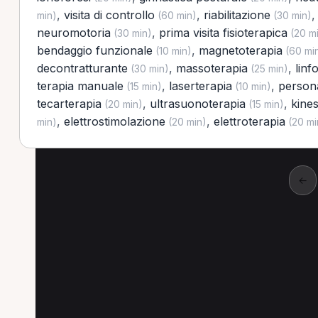
,
visita di controllo
,
riabilitazione
min)
(60 min)
(30 min)
neuromotoria
,
prima visita fisioterapica
(30 min)
(20 m
bendaggio funzionale
,
magnetoterapia
(10 min)
(60 mi
decontratturante
,
massoterapia
,
linf
(30 min)
(25 min)
terapia manuale
,
laserterapia
,
persona
(15 min)
(10 min)
tecarterapia
,
ultrasuonoterapia
,
kines
(20 min)
(15 min)
,
elettrostimolazione
,
elettroterapia
min)
(20 min)
(20 mi
←
Altre prestazioni a S
Altre prestazioni disponibili per Fisioterapi