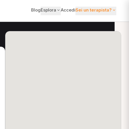
Blog
Esplora
Accedi
Sei un terapista?
ti?