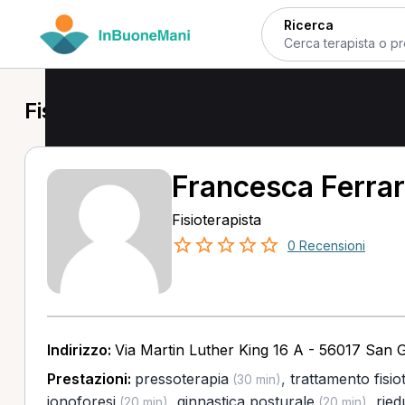
Ricerca
Fisioterapista a San Giuliano Terme
Francesca Ferra
Fisioterapista
0 Recensioni
Indirizzo:
Via Martin Luther King 16 A - 56017 San G
Prestazioni:
pressoterapia
,
trattamento fisio
(30 min)
ionoforesi
,
ginnastica posturale
,
ried
(20 min)
(20 min)