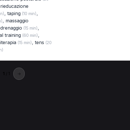
,
rieducazione
,
taping
,
in)
(10 min)
,
massaggio
n)
odrenaggio
,
(15 min)
l training
,
(60 min)
iterapia
,
tens
(15 min)
(20
n)
1
/ 1
→
an Giuliano Terme
sta a San Giuliano Terme.