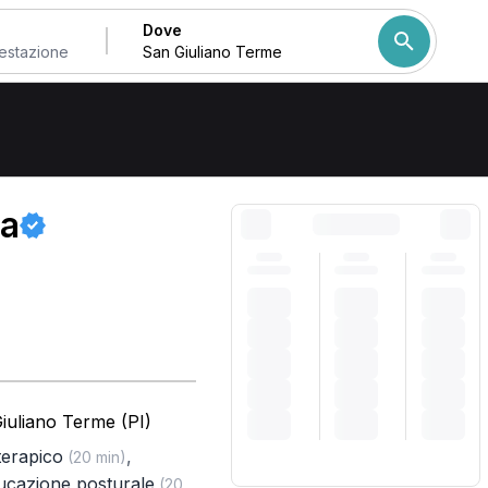
Dove
Come ordiniamo i risulta
ra
iuliano Terme (PI)
terapico
,
(20 min)
ucazione posturale
(20