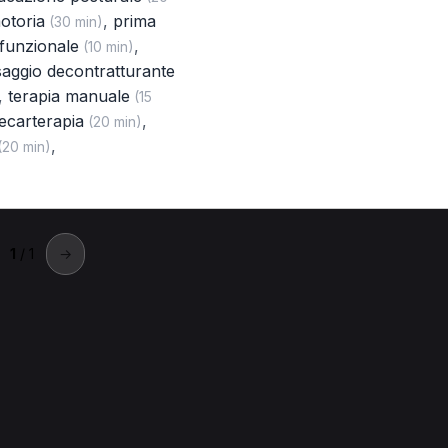
otoria
,
prima
(30 min)
funzionale
,
(10 min)
aggio decontratturante
,
terapia manuale
(15
tecarterapia
,
(20 min)
,
(20 min)
1
/ 1
→
an Giuliano Terme
sta a San Giuliano Terme.