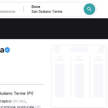
Dove
Come ordiniamo i risulta
ra
iuliano Terme (PI)
erapico
,
(20 min)
ucazione posturale
(20