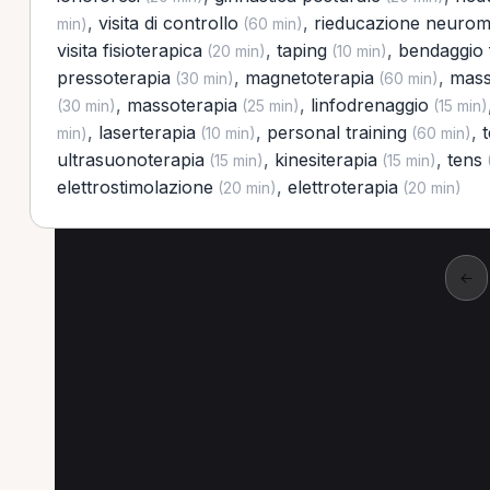
,
visita di controllo
,
rieducazione neurom
min)
(60 min)
visita fisioterapica
,
taping
,
bendaggio 
(20 min)
(10 min)
pressoterapia
,
magnetoterapia
,
mass
(30 min)
(60 min)
,
massoterapia
,
linfodrenaggio
(30 min)
(25 min)
(15 min)
,
laserterapia
,
personal training
,
min)
(10 min)
(60 min)
ultrasuonoterapia
,
kinesiterapia
,
tens
(15 min)
(15 min)
elettrostimolazione
,
elettroterapia
(20 min)
(20 min)
←
Altre prestazioni a S
Altre prestazioni disponibili per Fisioterapi