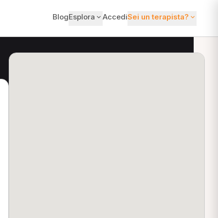
Blog
Esplora
Accedi
Sei un terapista?
ti?