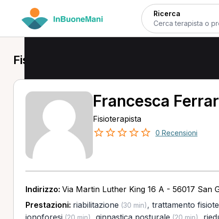
Ricerca
Fisioterapista a San Giuliano Terme
Francesca Ferra
Fisioterapista
0 Recensioni
Indirizzo:
Via Martin Luther King 16 A - 56017 San G
Prestazioni:
riabilitazione
,
trattamento fisiot
(30 min)
ionoforesi
,
ginnastica posturale
,
ried
(20 min)
(20 min)