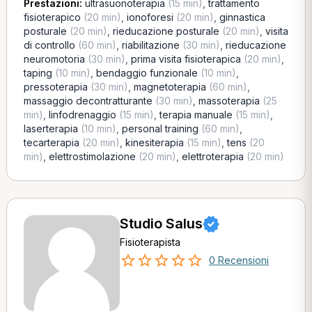
Prestazioni:
ultrasuonoterapia
(15 min)
,
trattamento
fisioterapico
(20 min)
,
ionoforesi
(20 min)
,
ginnastica
posturale
(20 min)
,
rieducazione posturale
(20 min)
,
visita
di controllo
(60 min)
,
riabilitazione
(30 min)
,
rieducazione
neuromotoria
(30 min)
,
prima visita fisioterapica
(20 min)
,
taping
(10 min)
,
bendaggio funzionale
(10 min)
,
pressoterapia
(30 min)
,
magnetoterapia
(60 min)
,
massaggio decontratturante
(30 min)
,
massoterapia
(25
min)
,
linfodrenaggio
(15 min)
,
terapia manuale
(15 min)
,
laserterapia
(10 min)
,
personal training
(60 min)
,
tecarterapia
(20 min)
,
kinesiterapia
(15 min)
,
tens
(20
min)
,
elettrostimolazione
(20 min)
,
elettroterapia
(20 min)
Studio Salus
Fisioterapista
0 Recensioni