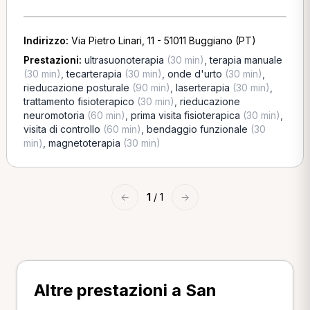
Indirizzo:
Via Pietro Linari, 11 - 51011 Buggiano (PT)
Prestazioni:
ultrasuonoterapia
(30 min)
,
terapia manuale
(30 min)
,
tecarterapia
(30 min)
,
onde d'urto
(30 min)
,
rieducazione posturale
(90 min)
,
laserterapia
(30 min)
,
trattamento fisioterapico
(30 min)
,
rieducazione
neuromotoria
(60 min)
,
prima visita fisioterapica
(30 min)
,
visita di controllo
(60 min)
,
bendaggio funzionale
(30
min)
,
magnetoterapia
(30 min)
←
1
/ 1
→
Altre prestazioni a San