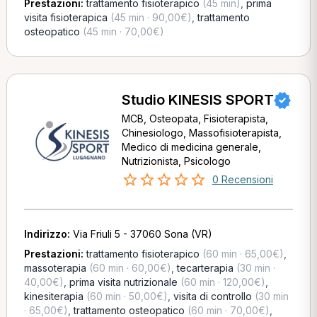
Prestazioni:
trattamento fisioterapico
(45 min)
,
prima
visita fisioterapica
(45 min · 90,00€)
,
trattamento
osteopatico
(45 min · 70,00€)
Studio KINESIS SPORT
MCB, Osteopata, Fisioterapista,
Chinesiologo, Massofisioterapista,
Medico di medicina generale,
Nutrizionista, Psicologo
0 Recensioni
Indirizzo:
Via Friuli 5 - 37060 Sona (VR)
Prestazioni:
trattamento fisioterapico
(60 min · 65,00€)
,
massoterapia
(60 min · 60,00€)
,
tecarterapia
(30 min ·
40,00€)
,
prima visita nutrizionale
(60 min · 120,00€)
,
kinesiterapia
(60 min · 50,00€)
,
visita di controllo
(30 min
· 65,00€)
,
trattamento osteopatico
(60 min · 70,00€)
,