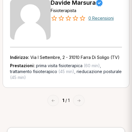
Davide Marsura
Fisioterapista
0 Recensioni
Indirizzo:
Via I Settembre, 2 - 31010 Farra Di Soligo (TV)
Prestazioni:
prima visita fisioterapica
(60 min)
,
trattamento fisioterapico
(45 min)
,
rieducazione posturale
(45 min)
←
1
/ 1
→