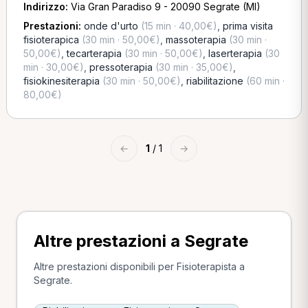
Indirizzo:
Via Gran Paradiso 9 - 20090 Segrate (MI)
Prestazioni:
onde d'urto
(15 min · 40,00€)
,
prima visita
fisioterapica
(30 min · 50,00€)
,
massoterapia
(30 min ·
50,00€)
,
tecarterapia
(30 min · 50,00€)
,
laserterapia
(30
min · 30,00€)
,
pressoterapia
(30 min · 35,00€)
,
fisiokinesiterapia
(30 min · 50,00€)
,
riabilitazione
(60 min ·
80,00€)
←
1
/ 1
→
Altre prestazioni a Segrate
Altre prestazioni disponibili per Fisioterapista a
Segrate.