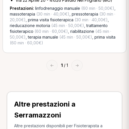
Via 22 Aprile 20 - 41026 Pavullo Nel Frignano (MO)
Prestazioni:
linfodrenaggio manuale
(60 min · 50,00€)
,
massoterapia
(30 min · 40,00€)
,
pressoterapia
(30 min ·
20,00€)
,
prima visita fisioterapica
(30 min · 40,00€)
,
rieducazione motoria
(45 min · 50,00€)
,
trattamento
fisioterapico
(60 min · 60,00€)
,
riabilitazione
(45 min ·
50,00€)
,
terapia manuale
(45 min · 50,00€)
,
prima visita
(60 min · 60,00€)
←
1
/ 1
→
Altre prestazioni a
Serramazzoni
Altre prestazioni disponibili per Fisioterapista a