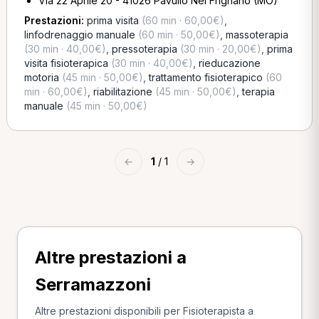
Via 22 Aprile 20 - 41026 Pavullo Nel Frignano (MO)
Prestazioni:
prima visita
(60 min · 60,00€)
,
linfodrenaggio manuale
(60 min · 50,00€)
,
massoterapia
(30 min · 40,00€)
,
pressoterapia
(30 min · 20,00€)
,
prima
visita fisioterapica
(30 min · 40,00€)
,
rieducazione
motoria
(45 min · 50,00€)
,
trattamento fisioterapico
(60
min · 60,00€)
,
riabilitazione
(45 min · 50,00€)
,
terapia
manuale
(45 min · 50,00€)
←
1
/ 1
→
Altre prestazioni a
Serramazzoni
Altre prestazioni disponibili per Fisioterapista a