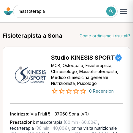
massoterapia
Fisioterapista a Sona
Come ordiniamo i risultati?
Studio KINESIS SPORT
MCB, Osteopata, Fisioterapista,
Chinesiologo, Massofisioterapista,
Medico di medicina generale,
Nutrizionista, Psicologo
0 Recensioni
Indirizzo:
Via Friuli 5 - 37060 Sona (VR)
Prestazioni:
massoterapia
(60 min · 60,00€)
,
tecarterapia
(30 min · 40,00€)
,
prima visita nutrizionale