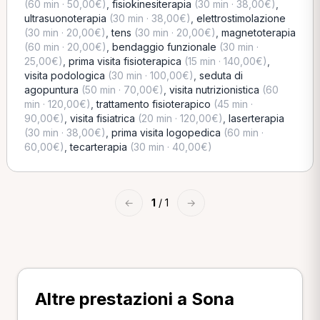
(60 min · 50,00€)
,
fisiokinesiterapia
(30 min · 38,00€)
,
ultrasuonoterapia
(30 min · 38,00€)
,
elettrostimolazione
(30 min · 20,00€)
,
tens
(30 min · 20,00€)
,
magnetoterapia
(60 min · 20,00€)
,
bendaggio funzionale
(30 min ·
25,00€)
,
prima visita fisioterapica
(15 min · 140,00€)
,
visita podologica
(30 min · 100,00€)
,
seduta di
agopuntura
(50 min · 70,00€)
,
visita nutrizionistica
(60
min · 120,00€)
,
trattamento fisioterapico
(45 min ·
90,00€)
,
visita fisiatrica
(20 min · 120,00€)
,
laserterapia
(30 min · 38,00€)
,
prima visita logopedica
(60 min ·
60,00€)
,
tecarterapia
(30 min · 40,00€)
←
1
/ 1
→
Altre prestazioni a Sona