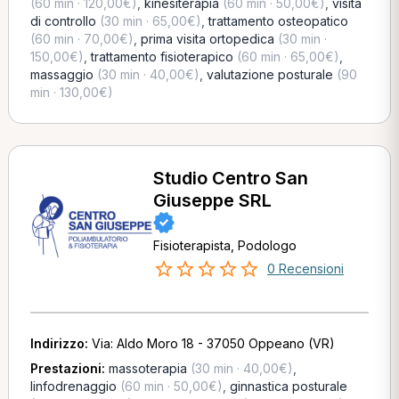
(60 min · 120,00€)
,
kinesiterapia
(60 min · 50,00€)
,
visita
di controllo
(30 min · 65,00€)
,
trattamento osteopatico
(60 min · 70,00€)
,
prima visita ortopedica
(30 min ·
150,00€)
,
trattamento fisioterapico
(60 min · 65,00€)
,
massaggio
(30 min · 40,00€)
,
valutazione posturale
(90
min · 130,00€)
Studio Centro San
Giuseppe SRL
Fisioterapista, Podologo
0 Recensioni
Indirizzo:
Via: Aldo Moro 18 - 37050 Oppeano (VR)
Prestazioni:
massoterapia
(30 min · 40,00€)
,
linfodrenaggio
(60 min · 50,00€)
,
ginnastica posturale