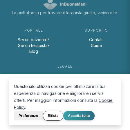
La piattaforma per trovare il terapista giusto, vicino a te.
PORTALE
SUPPORTO
Sei un paziente?
Contatti
Sei un terapista?
Guide
Blog
LEGALE
Termini e condizioni
Privacy Policy
Questo sito utilizza cookie per ottimizzare la tua
Cookie Policy
esperienza di navigazione e migliorare i servizi
offerti. Per maggiori informazioni consulta la
Cookie
Policy
.
Preferenze
Rifiuta
Accetta tutto
© 2026 D.Lab S.r.l. — InBuoneMani