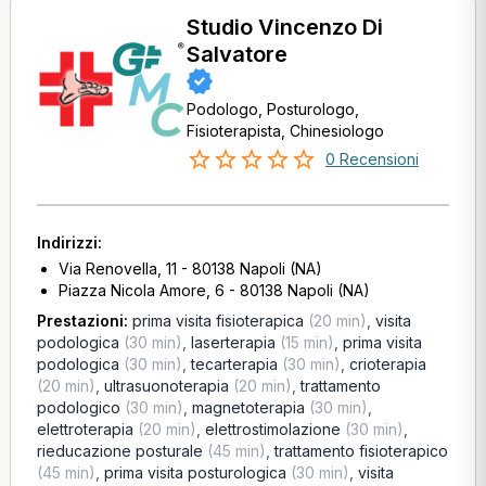
Studio Vincenzo Di
Salvatore
Podologo, Posturologo,
Fisioterapista, Chinesiologo
0 Recensioni
Indirizzi:
Via Renovella, 11 - 80138 Napoli (NA)
Piazza Nicola Amore, 6 - 80138 Napoli (NA)
Prestazioni:
prima visita fisioterapica
(20 min)
,
visita
podologica
(30 min)
,
laserterapia
(15 min)
,
prima visita
podologica
(30 min)
,
tecarterapia
(30 min)
,
crioterapia
(20 min)
,
ultrasuonoterapia
(20 min)
,
trattamento
podologico
(30 min)
,
magnetoterapia
(30 min)
,
elettroterapia
(20 min)
,
elettrostimolazione
(30 min)
,
rieducazione posturale
(45 min)
,
trattamento fisioterapico
(45 min)
,
prima visita posturologica
(30 min)
,
visita