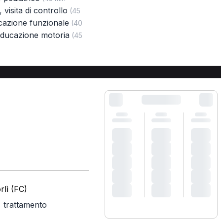
,
visita di controllo
(45
cazione funzionale
(40
educazione motoria
(45
rlì (FC)
,
trattamento