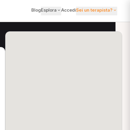
Blog
Esplora
Accedi
Sei un terapista?
ti?