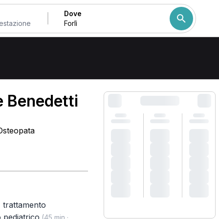
Dove
Come ordiniamo i risulta
 Benedetti
 Osteopata
,
trattamento
 pediatrico
(45 min ·