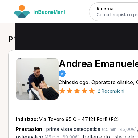
Ricerca
prima visita osteopatica a Forlì
Andrea Emanuele
Chinesiologo, Operatore olistico,
2 Recensioni
Indirizzo:
Via Tevere 95 C - 47121 Forlì (FC)
Prestazioni:
prima visita osteopatica
(45 min · 45,00€)
osteopatico
,
trattamento osteopatico
(45 min · 60,00€)