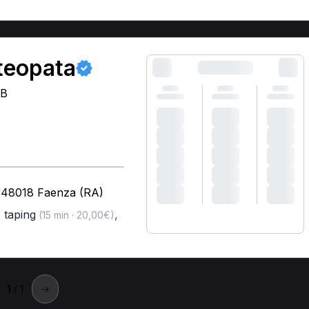
teopata
CB
 - 48018 Faenza (RA)
,
taping
,
(15 min · 20,00€)
1
/ 1
→