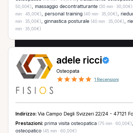
,
massaggio decontratturante
50,00€)
(30 min · 30,00€)
,
personal training
,
riedu
min · 45,00€)
(40 min · 35,00€)
,
ginnastica posturale
,
ri
min · 35,00€)
(40 min · 35,00€)
min · 35,00€)
adele ricci
Osteopata
1 Recensioni
Indirizzo:
Via Campo Degli Svizzeri 22/24 - 47121 Fo
Prestazioni:
prima visita osteopatica
(75 min · 60,00€)
osteopatico
(45 min · 60,00€)