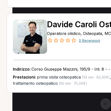
Davide Caroli Os
Operatore olistico, Osteopata, M
0 Recensioni
Indirizzo:
Corso Giuseppe Mazzini, 195/9 - Int. 8 -
Prestazioni:
prima visita osteopatica
(30 min · 62,40€)
trattamento osteopatico
(60 min · 75,00€)
←