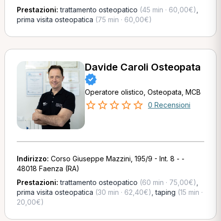
Prestazioni:
trattamento osteopatico
(45 min · 60,00€)
,
prima visita osteopatica
(75 min · 60,00€)
Davide Caroli Osteopata
Operatore olistico, Osteopata, MCB
0 Recensioni
Indirizzo:
Corso Giuseppe Mazzini, 195/9 - Int. 8 - -
48018 Faenza (RA)
Prestazioni:
trattamento osteopatico
(60 min · 75,00€)
,
prima visita osteopatica
(30 min · 62,40€)
,
taping
(15 min ·
20,00€)