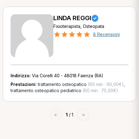
LINDA REGGI
Fisioterapista, Osteopata
8 Recensioni
Indirizzo:
Via Corelli 40 - 48018 Faenza (RA)
Prestazioni:
trattamento osteopatico
(60 min · 90,00€)
,
trattamento osteopatico pediatrico
(60 min · 75,00€)
←
1
/ 1
→