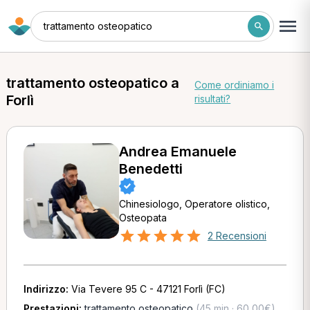
trattamento osteopatico
trattamento osteopatico a
Come ordiniamo i
Forlì
risultati?
Andrea Emanuele
Benedetti
Chinesiologo, Operatore olistico,
Osteopata
2 Recensioni
Indirizzo:
Via Tevere 95 C - 47121 Forlì (FC)
Prestazioni:
trattamento osteopatico
(45 min · 60,00€)
,