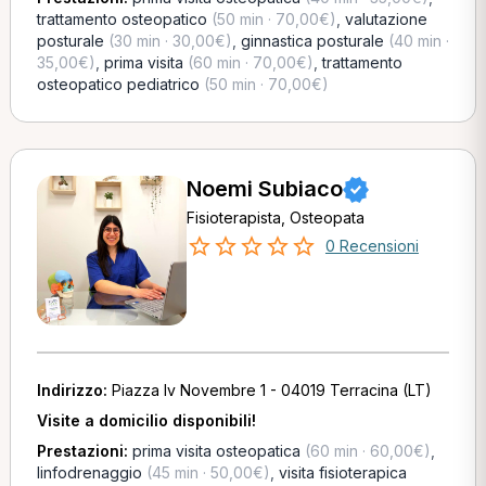
trattamento osteopatico
(50 min · 70,00€)
,
valutazione
posturale
(30 min · 30,00€)
,
ginnastica posturale
(40 min ·
35,00€)
,
prima visita
(60 min · 70,00€)
,
trattamento
osteopatico pediatrico
(50 min · 70,00€)
Noemi Subiaco
Fisioterapista, Osteopata
0 Recensioni
Indirizzo:
Piazza Iv Novembre 1 - 04019 Terracina (LT)
Visite a domicilio disponibili!
Prestazioni:
prima visita osteopatica
(60 min · 60,00€)
,
linfodrenaggio
(45 min · 50,00€)
,
visita fisioterapica