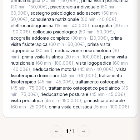
dermatologica
(30 min · 150,00€)
,
prima visita psichiatrica
(30 min · 150,00€)
,
psicoterapia individuale
(50 min ·
60,00€)
,
sostegno psicologico adolescenti
(50 min ·
50,00€)
,
consulenza nutrizionale
(60 min · 40,00€)
,
elettrocardiogramma
(15 min · 40,00€)
,
ecografia
(30 min
· 90,00€)
,
colloquio psicologico
(50 min · 50,00€)
,
ecografia addome completo
(30 min · 120,00€)
,
prima
visita fisioterapica
(60 min · 60,00€)
,
prima visita
logopedica
(30 min)
,
rieducazione neuromotoria
(30
min)
,
prima visita fisiatrica
(20 min · 100,00€)
,
prima visita
nutrizionale
(60 min · 100,00€)
,
visita logopedica
(60 min
· 40,00€)
,
rieducazione motoria
(45 min · 40,00€)
,
visita
fisioterapica domiciliare
(45 min · 60,00€)
,
trattamento
fisioterapico
(45 min · 45,00€)
,
trattamento osteopatico
(45 min · 75,00€)
,
trattamento osteopatico pediatrico
(45
min · 75,00€)
,
rieducazione posturale
(45 min · 45,00€)
,
visita pediatrica
(45 min · 150,00€)
,
ginnastica posturale
(60 min · 25,00€)
,
prima visita oculistica
(15 min · 100,00€)
←
1
/ 1
→