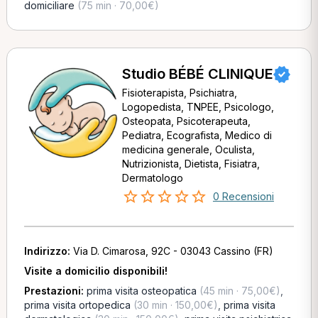
domiciliare
(75 min · 70,00€)
Studio BÉBÉ CLINIQUE
Fisioterapista, Psichiatra,
Logopedista, TNPEE, Psicologo,
Osteopata, Psicoterapeuta,
Pediatra, Ecografista, Medico di
medicina generale, Oculista,
Nutrizionista, Dietista, Fisiatra,
Dermatologo
0 Recensioni
Indirizzo:
Via D. Cimarosa, 92C - 03043 Cassino (FR)
Visite a domicilio disponibili!
Prestazioni:
prima visita osteopatica
(45 min · 75,00€)
,
prima visita ortopedica
(30 min · 150,00€)
,
prima visita