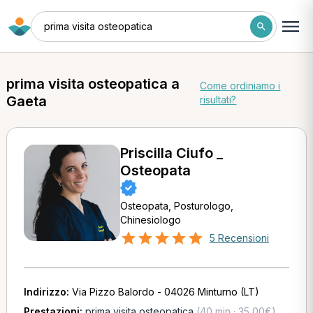
prima visita osteopatica
prima visita osteopatica a
Come ordiniamo i
Gaeta
risultati?
Priscilla Ciufo _
Osteopata
Osteopata, Posturologo,
Chinesiologo
5 Recensioni
Indirizzo:
Via Pizzo Balordo - 04026 Minturno (LT)
Prestazioni:
prima visita osteopatica
(40 min · 35,00€)
,