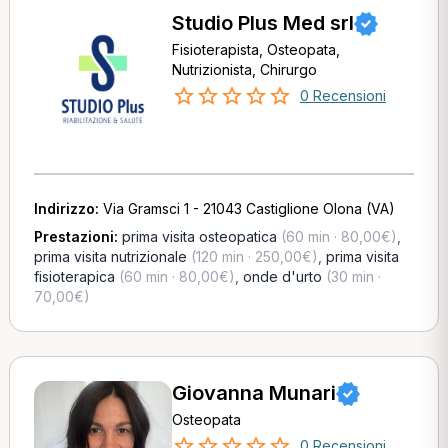
Studio Plus Med srl
Fisioterapista, Osteopata,
Nutrizionista, Chirurgo
0 Recensioni
Indirizzo:
Via Gramsci 1 - 21043 Castiglione Olona (VA)
Prestazioni:
prima visita osteopatica
(60 min · 80,00€)
,
prima visita nutrizionale
(120 min · 250,00€)
,
prima visita
fisioterapica
(60 min · 80,00€)
,
onde d'urto
(30 min ·
70,00€)
Giovanna Munari
Osteopata
0 Recensioni