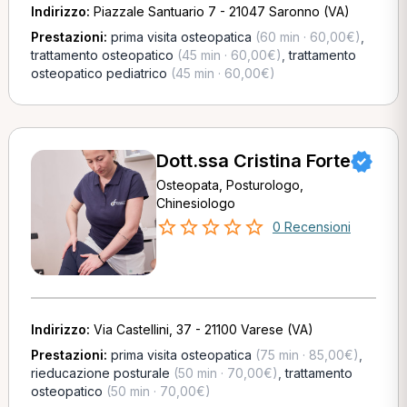
Indirizzo:
Piazzale Santuario 7 - 21047 Saronno (VA)
Prestazioni:
prima visita osteopatica
(60 min · 60,00€)
,
trattamento osteopatico
(45 min · 60,00€)
,
trattamento
osteopatico pediatrico
(45 min · 60,00€)
Dott.ssa Cristina Forte
Osteopata, Posturologo,
Chinesiologo
0 Recensioni
Indirizzo:
Via Castellini, 37 - 21100 Varese (VA)
Prestazioni:
prima visita osteopatica
(75 min · 85,00€)
,
rieducazione posturale
(50 min · 70,00€)
,
trattamento
osteopatico
(50 min · 70,00€)