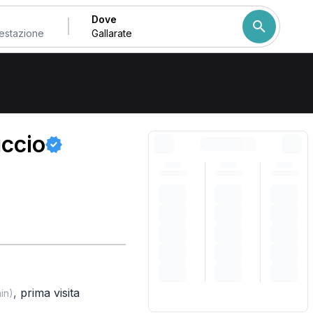
Dove
 Gallarate
Come ordiniamo i risulta
uccio
,
prima visita
in)