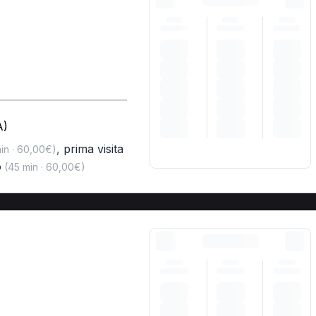
A)
,
prima visita
in · 60,00€)
o
(45 min · 60,00€)
A