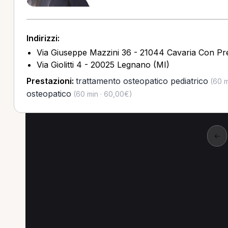
Indirizzi:
Via Giuseppe Mazzini 36 - 21044 Cavaria Con P
Via Giolitti 4 - 20025 Legnano (MI)
Prestazioni:
trattamento osteopatico pediatrico
(60 m
osteopatico
(60 min · 60,00€)
←
Altre prestazioni a Ga