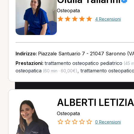
Osteopata
4 Recensioni
Indirizzo:
Piazzale Santuario 7 - 21047 Saronno (V
Prestazioni:
trattamento osteopatico pediatrico
(45 m
osteopatica
,
trattamento osteopatic
(60 min · 60,00€)
ALBERTI LETIZI
Osteopata
0 Recensioni