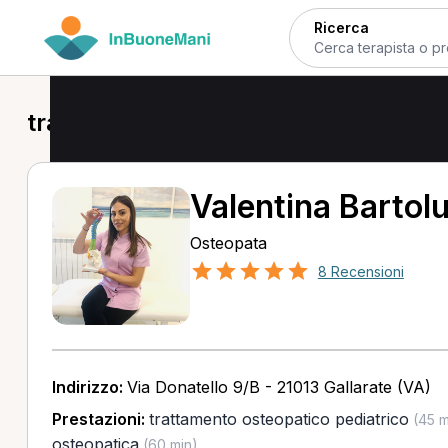
Ricerca
trattamento osteopatico pediatrico a
Valentina Bartol
Osteopata
8 Recensioni
Indirizzo:
Via Donatello 9/B - 21013 Gallarate (VA)
Prestazioni:
trattamento osteopatico pediatrico
(45 m
osteopatica
(60 min)