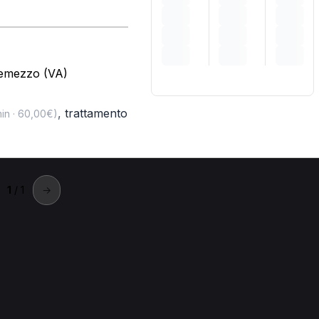
remezzo (VA)
,
trattamento
in · 60,00€)
1
/ 1
→
llarate