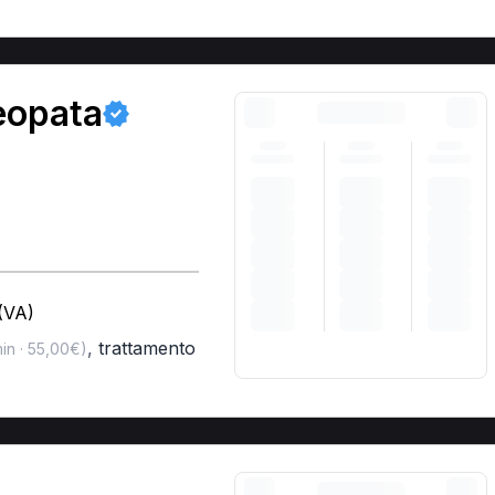
teopata
(VA)
,
trattamento
in · 55,00€)