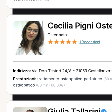
Cecilia Pigni Os
Osteopata
1 Recensioni
Indirizzo:
Via Don Testori 24/A - 21053 Castellanza 
Prestazioni:
trattamento osteopatico pediatrico
(60 m
osteopatico
(60 min · 60,00€)
Giulia Tallarini