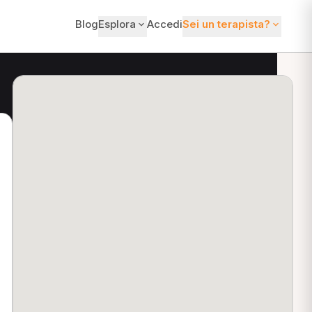
Blog
Esplora
Accedi
Sei un terapista?
ti?