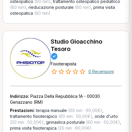
osteopatico
(60 min)
,
trattamento osteopatico pediatrico
(60 min)
,
rieducazione posturale
(60 min)
,
prima visita
osteopatica
(60 min)
Studio Gioacchino
Tesoro
Fisioterapista
0 Recensioni
Indirizzo:
Piazza Della Repubblica 1A - 00030
Genazzano (RM)
Prestazioni:
terapia manuale
(60 min · 60,00€)
,
trattamento fisioterapico
(60 min · 50,00€)
,
onde d'urto
(20 min · 50,00€)
,
ginnastica posturale
(60 min · 50,00€)
,
prima visita fisioterapica
(20 min · 60,00€)