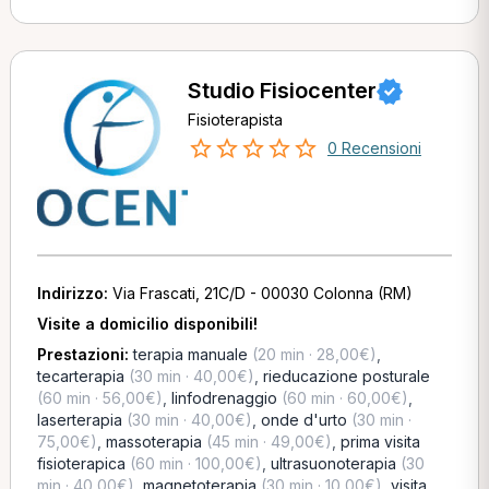
Studio Fisiocenter
Fisioterapista
0 Recensioni
Indirizzo:
Via Frascati, 21C/D - 00030 Colonna (RM)
Visite a domicilio disponibili!
Prestazioni:
terapia manuale
(20 min · 28,00€)
,
tecarterapia
(30 min · 40,00€)
,
rieducazione posturale
(60 min · 56,00€)
,
linfodrenaggio
(60 min · 60,00€)
,
laserterapia
(30 min · 40,00€)
,
onde d'urto
(30 min ·
75,00€)
,
massoterapia
(45 min · 49,00€)
,
prima visita
fisioterapica
(60 min · 100,00€)
,
ultrasuonoterapia
(30
min · 40,00€)
,
magnetoterapia
(30 min · 10,00€)
,
visita