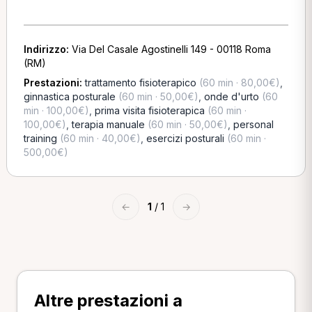
Indirizzo:
Via Del Casale Agostinelli 149 - 00118 Roma
(RM)
Prestazioni:
trattamento fisioterapico
(60 min · 80,00€)
,
ginnastica posturale
(60 min · 50,00€)
,
onde d'urto
(60
min · 100,00€)
,
prima visita fisioterapica
(60 min ·
100,00€)
,
terapia manuale
(60 min · 50,00€)
,
personal
training
(60 min · 40,00€)
,
esercizi posturali
(60 min ·
500,00€)
←
1
/ 1
→
Altre prestazioni a