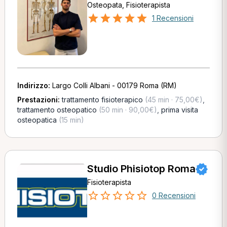
Osteopata, Fisioterapista
1 Recensioni
Indirizzo:
Largo Colli Albani - 00179 Roma (RM)
Prestazioni:
trattamento fisioterapico
(45 min · 75,00€)
,
trattamento osteopatico
(50 min · 90,00€)
,
prima visita
osteopatica
(15 min)
Studio Phisiotop Roma
Fisioterapista
0 Recensioni