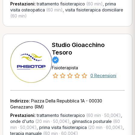
Prestazioni:
trattamento fisioterapico
(60 min)
,
prima
visita osteopatica
(60 min)
,
visita fisioterapica domiciliare
(60 min)
Studio Gioacchino
Tesoro
Fisioterapista
0 Recensioni
Indirizzo:
Piazza Della Repubblica 1A - 00030
Genazzano (RM)
Prestazioni:
trattamento fisioterapico
(60 min · 50,00€)
,
onde d'urto
(20 min · 50,00€)
,
ginnastica posturale
(60
min · 50,00€)
,
prima visita fisioterapica
(20 min · 60,00€)
,
terapia manuale
(60 min · 60,00€)