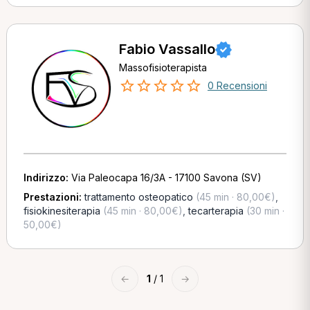
Fabio Vassallo
Massofisioterapista
0 Recensioni
Indirizzo:
Via Paleocapa 16/3A - 17100 Savona (SV)
Prestazioni:
trattamento osteopatico
(45 min · 80,00€)
,
fisiokinesiterapia
(45 min · 80,00€)
,
tecarterapia
(30 min ·
50,00€)
←
1
/ 1
→