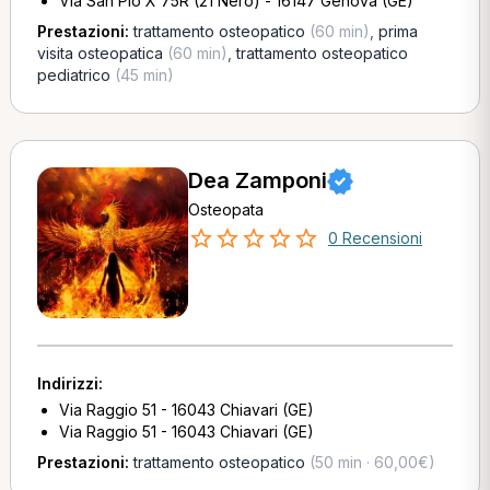
Via San Pio X 75R (21 Nero) - 16147 Genova (GE)
Prestazioni:
trattamento osteopatico
(60 min)
,
prima
visita osteopatica
(60 min)
,
trattamento osteopatico
pediatrico
(45 min)
Dea Zamponi
Osteopata
0 Recensioni
Indirizzi:
Via Raggio 51 - 16043 Chiavari (GE)
Via Raggio 51 - 16043 Chiavari (GE)
Prestazioni:
trattamento osteopatico
(50 min · 60,00€)