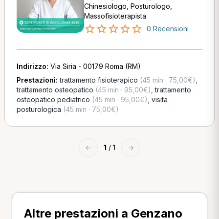
Chinesiologo, Posturologo,
Massofisioterapista
0 Recensioni
Indirizzo:
Via Siria - 00179 Roma (RM)
Prestazioni:
trattamento fisioterapico
(45 min · 75,00€)
,
trattamento osteopatico
(45 min · 95,00€)
,
trattamento
osteopatico pediatrico
(45 min · 95,00€)
,
visita
posturologica
(45 min · 75,00€)
←
1
/ 1
→
Altre prestazioni a Genzano