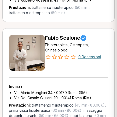
Via Roberto Rossellini, 43 - 04011 Aprilia (LT)
Prestazioni:
trattamento fisioterapico
(50 min)
,
trattamento osteopatico
(50 min)
Fabio Scalone
Fisioterapista, Osteopata,
Chinesiologo
0 Recensioni
Indirizzi:
Via Mario Menghini 34 - 00179 Roma (RM)
Via Del Casale Giuliani 29 - 00141 Roma (RM)
Prestazioni:
trattamento fisioterapico
(45 min · 80,00€)
,
prima visita fisioterapica
(60 min · 80,00€)
,
massaggio
decontratturante
(50 min · 65,00€)
,
riabilitazione
(50 min ·