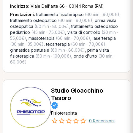
Indirizzo:
Viale Dell'arte 66 - 00144 Roma (RM)
Prestazioni:
trattamento fisioterapico
(60 min · 90,00€)
,
trattamento osteopatico
(60 min · 90,00€)
,
prima visita
osteopatica
(60 min · 80,00€)
,
trattamento osteopatico
pediatrico
(45 min · 75,00€)
,
visita di controllo
(30 min ·
55,00€)
,
massoterapia
(60 min · 70,00€)
,
laserterapia
(30 min · 35,00€)
,
tecarterapia
(60 min · 70,00€)
,
ginnastica posturale
(60 min · 80,00€)
,
prima visita
fisioterapica
(60 min · 100,00€)
,
onde d'urto
(30 min ·
60,00€)
Studio Gioacchino
Tesoro
Fisioterapista
0 Recensioni