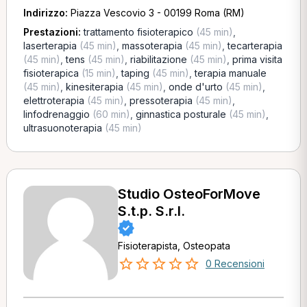
Indirizzo:
Piazza Vescovio 3 - 00199 Roma (RM)
Prestazioni:
trattamento fisioterapico
(45 min)
,
laserterapia
(45 min)
,
massoterapia
(45 min)
,
tecarterapia
(45 min)
,
tens
(45 min)
,
riabilitazione
(45 min)
,
prima visita
fisioterapica
(15 min)
,
taping
(45 min)
,
terapia manuale
(45 min)
,
kinesiterapia
(45 min)
,
onde d'urto
(45 min)
,
elettroterapia
(45 min)
,
pressoterapia
(45 min)
,
linfodrenaggio
(60 min)
,
ginnastica posturale
(45 min)
,
ultrasuonoterapia
(45 min)
Studio OsteoForMove
S.t.p. S.r.l.
Fisioterapista, Osteopata
0 Recensioni