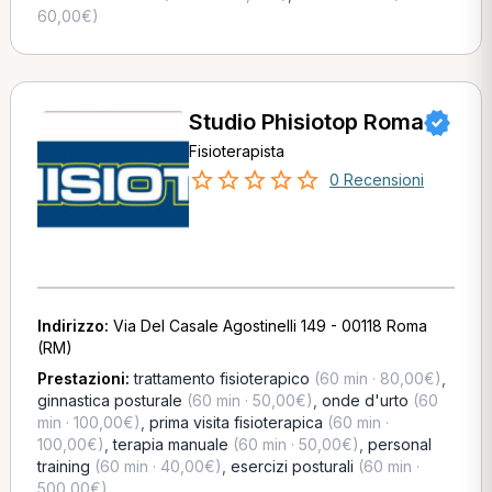
60,00€)
Studio Phisiotop Roma
Fisioterapista
0 Recensioni
Indirizzo:
Via Del Casale Agostinelli 149 - 00118 Roma
(RM)
Prestazioni:
trattamento fisioterapico
(60 min · 80,00€)
,
ginnastica posturale
(60 min · 50,00€)
,
onde d'urto
(60
min · 100,00€)
,
prima visita fisioterapica
(60 min ·
100,00€)
,
terapia manuale
(60 min · 50,00€)
,
personal
training
(60 min · 40,00€)
,
esercizi posturali
(60 min ·
500,00€)