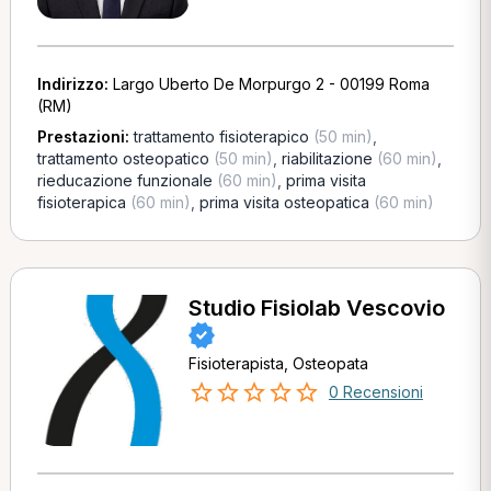
Indirizzo:
Largo Uberto De Morpurgo 2 - 00199 Roma
(RM)
Prestazioni:
trattamento fisioterapico
(50 min)
,
trattamento osteopatico
(50 min)
,
riabilitazione
(60 min)
,
rieducazione funzionale
(60 min)
,
prima visita
fisioterapica
(60 min)
,
prima visita osteopatica
(60 min)
Studio Fisiolab Vescovio
Fisioterapista, Osteopata
0 Recensioni