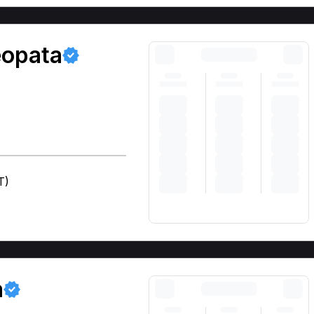
eopata
T)
a