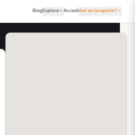
Blog
Esplora
Accedi
Sei un terapista?
ti?