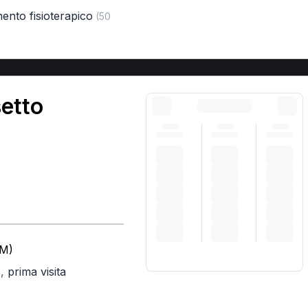
mento fisioterapico
(50
etto
RM)
,
prima visita
)