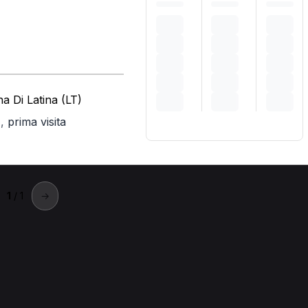
a Di Latina (LT)
,
prima visita
)
1
/ 1
→
Genzano di Roma