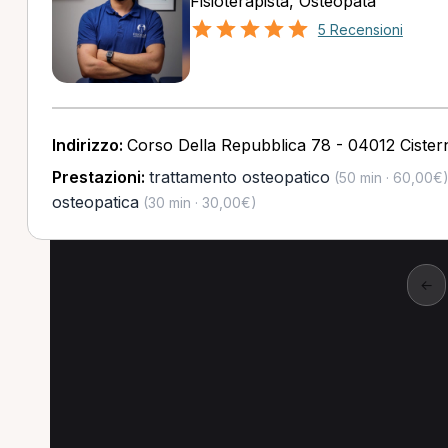
Fisioterapista, Osteopata
5 Recensioni
Indirizzo:
Corso Della Repubblica 78 - 04012 Cistern
Prestazioni:
trattamento osteopatico
(50 min · 60,00€
osteopatica
(30 min · 30,00€)
←
Altre prestazioni a 