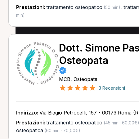
Prestazioni:
trattamento osteopatico
,
tratta
(50 min)
min)
Dott. Simone Pas
Osteopata
MCB, Osteopata
3 Recensioni
Indirizzo:
Via Biagio Petrocelli, 157 - 00173 Roma (
Prestazioni:
trattamento osteopatico
(45 min · 60,00€
osteopatica
(60 min · 70,00€)